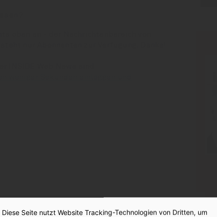
esen?
hts oben an - der Nachrichtenbereich von
PR
 steht nur Abonnenten zur Verfügung. Danke!
der INSIDE Web News sind:
en weniger Sekunden einloggen und
:
tz-Analyse 2026
Diese Seite nutzt Website Tracking-Technologien von Dritten, um