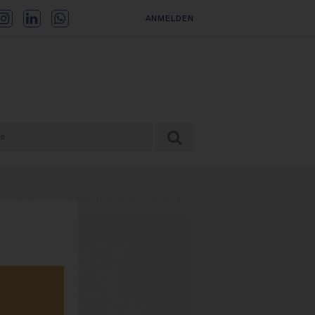
ANMELDEN
F EIN GLAS | DER INSIDE-PODCAST