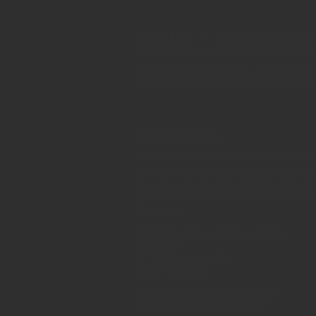
INSIDE - Informatio
© 2025 INSIDE Getränke. Die Verwendung
schriftlicher Zustimmung von INSIDE G
Redaktion
Sie haben Fragen oder Informationen a
Branche und möchten Kontakt mit uns
aufnehmen? Wenden Sie sich an unser
Redaktion:
INSIDE Getränke Verlags-GmbH
Redaktion
St. Jakobs-Platz 12
80331 München
Telefon: 0049 (0)89 2324906 0
Fax: 0049 (0)89 2324906 10