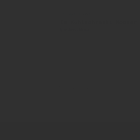
23. April 2026
Im Kühlschrank: Mooser
Von Arco Moos
Paulaner
Andreas Schmid Group
Andr
Zurück zur Übersicht