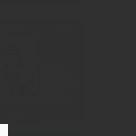
INT-AUSGABE
30.07.2026
Neu!
#1006
Showdown
Zuckersteuer,
dicker Qualm aus
Warstein,
Mission
Impossible bei
Oettinger
Zum Inhalt