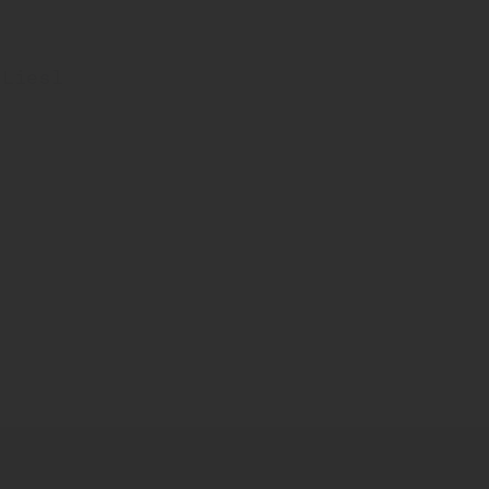
 Liesl
eas Schmid