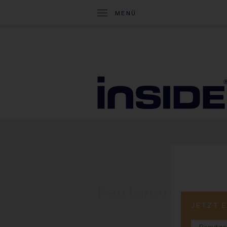
MENÜ
09. April 2026
Paulaner glie
JETZT 