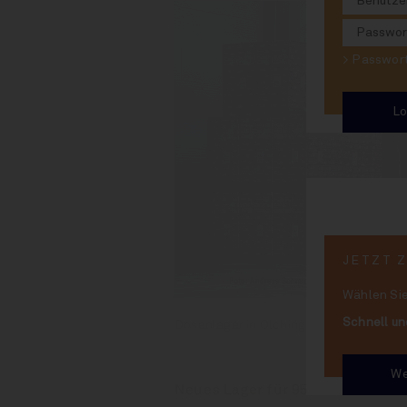
> Passwo
JETZT 
Wählen Sie
Schnell un
Dosenlager in Olching: Wachstumsbrin
We
Neues Lager für 950.000 hl