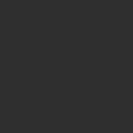
nen aus dem Getränkemarkt
 oder Weiterleitung von Artikeln - auch bei Nennung der Quelle - is
etränke erlaubt!
Anzeigen und Vertrieb
Ser
us der
Anzeigen, Banner, Stellenanzeigen:
Über 
Anzei
Uwe Mark, markandmedia
e
Ansbacher Straße 4, 80796 München
Impr
Telefon: 0049 (0)89 158 863 00
Daten
uwe.mark(at)markandmedia.de
AGB 
Vertrieb:
AGB 
Adele von Bornstaedt
Telefon: 0049 (0)89 2324906 12
vertrieb(at)insidegetraenke.de