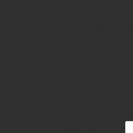
Sie möchten hier weiterl
Dann melden Sie sich bitte rec
INSIDE ist kostenpflichtig und
Wenn Sie noch kein Abonnent 
Hier Abo abschließen und binn
mitlesen!
Mehr dazu aus dem Archiv
16. Juli 2026
Paulaner: Halbzeit-Absa