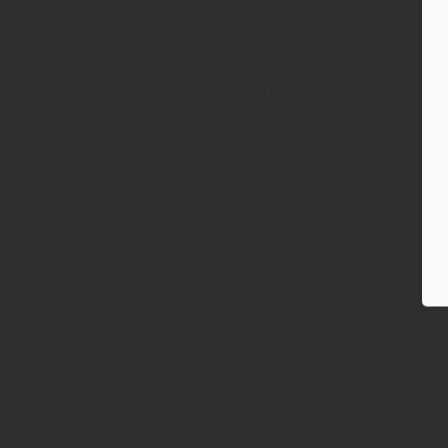
Platz 4
02. Juli 2026
Spezi in Austria
Paulaner in Verhandlungen?
05. Juni 2026
Paulaner: Kreativ in B
Thieme setzt auf Kooperation
27. Mai 2026
Paulaner kooperiert in
Kleiner Craftbrauer soll helfen
23. April 2026
Paulaner Spritz
Aperitivo in der Bier-Bar