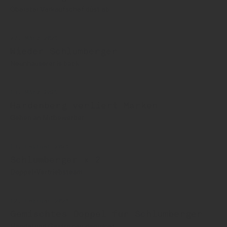
Oberster Verkaufschef düst ab
27. März 2025
Wieder Schlumberger
Neunhäuserer is back
13. März 2025
Hardenberg verliert Marken
Gehen an Mitbewerber
13. Februar 2025
Schlumberger x 2
Doppel-Vertriebsteam
12. Februar 2025
Gemischtes Doppel für Schlumberger
Handel und Gastro neu geordnet