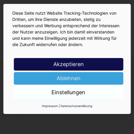
Diese Seite nutzt Website Tracking-Technologien von
Dritten, um ihre Dienste anzubieten, stetig zu
verbessern und Werbung entsprechend der Interessen
der Nutzer anzuzeigen. Ich bin damit einverstanden
und kann meine Einwilligung jederzeit mit Wirkung für
die Zukunft widerrufen oder ändern.
Akzeptieren
INSIDE-Newsletter
INSIDE
Jetzt anmelden!
Ablehnen
Einstellungen
Impressum
|
Datenschutzerklärung
Ja, ich möchte den kostenlosen
INSIDE-Newsletter erhalten.
Ich kann ihn jederzeit wieder abbestellen.