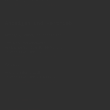
Fax: 0049 (0)89 2324906 10
redaktion(at)insidegetraenke.de
Anzeigen und Vertrieb
Anzeigen, Banner, Stellenanzeigen:
Uwe Mark, markandmedia
Ansbacher Straße 4, 80796 München
Telefon: 0049 (0)89 158 863 00
uwe.mark(at)markandmedia.de
Vertrieb:
Adele von Bornstaedt
Telefon: 0049 (0)89 2324906 12
vertrieb(at)insidegetraenke.de
Kontakt (auch anonym)
Anzeigen / Mediadaten