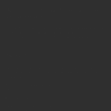
INSIDE - Informationen aus dem
Getränkemarkt
© 2025 INSIDE Getränke. Die Verwendung oder Weiterleitung
von Artikeln - auch bei Nennung der Quelle - ist nur nach
schriftlicher Zustimmung von INSIDE Getränke erlaubt!
Redaktion
Sie haben Fragen oder Informationen aus der Branche und
möchten Kontakt mit uns aufnehmen? Wenden Sie sich an
unsere Redaktion:
INSIDE Getränke Verlags-GmbH
Redaktion
St. Jakobs-Platz 12
80331 München
Telefon: 0049 (0)89 2324906 0