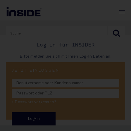
Log-in für INSIDER
Bitte melden Sie sich mit Ihren Log-In Daten an.
PRINT-AUSGABE
JETZT EINLOGGEN
#973
Der Zollhammer – Putin
> Passwort vergessen?
schlimmer als Trump