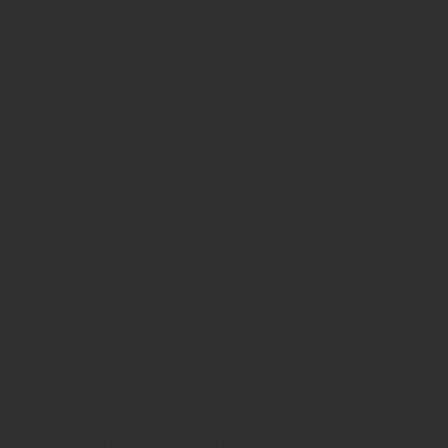
Wenn Sie noch kein Abonnent der INSIDE Web
News sind:
Hier Abo abschließen und binnen weniger
Sekunden einloggen und mitlesen!
Mehr dazu aus dem Archiv:
26. Februar 2026
Schlumberger kürzt drastisch
Radikales Aussortieren
12. August 2025
Schlumberger wieder mit CEO