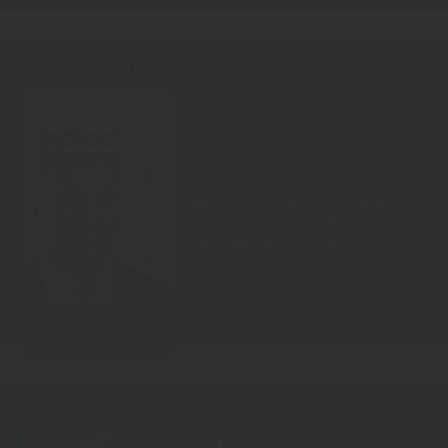
PRINT-AUSGABE
30.07.2026
Neu!
#1006
Showdown Zuckersteuer, dicker
Qualm aus Warstein, Mission
Impossible bei Oettinger
Zum Inhalt
KOPF DER WOCHE
31.07.2026