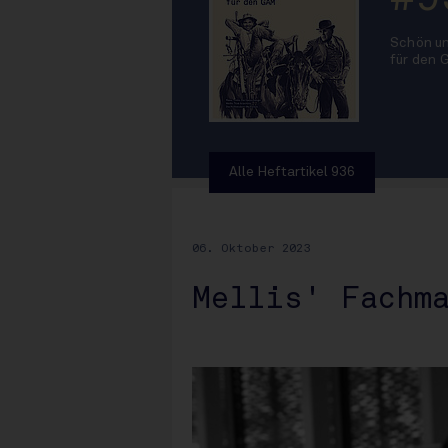
Schön un
für den
Alle Heftartikel 936
06. Oktober 2023
Mellis' Fachm