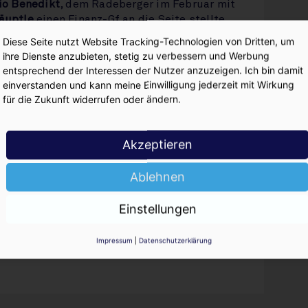
io Benedikt
, dem Radeberger im Februar mit
äuptle
einen Finanz-Gf an die Seite stellte,
 dem Mellis-Deal nun auf 600 Märkte und
Diese Seite nutzt Website Tracking-Technologien von Dritten, um
uro.
ihre Dienste anzubieten, stetig zu verbessern und Werbung
entsprechend der Interessen der Nutzer anzuzeigen. Ich bin damit
r schwer gefallen: „Nach über 30 Jahren Trink &
einverstanden und kann meine Einwilligung jederzeit mit Wirkung
eh.“ Er sieht sich nun in der Pflicht, den
für die Zukunft widerrufen oder ändern.
ehmens voranzubringen, die inklusive
30 Mio Euro Umsatz große
Schloss-Quelle
.
ch der Mitgliedschaft von Mellis in der
Get N
.
Akzeptieren
operation 2009 zusammen mit
Geins, Ahlers
und
r von fünf Gesellschaftern der
Get N Holding
Ablehnen
e
bleibt er an Bord. Doch mit seinem Rückzug
er
Get N Fachmarkt
die Westflanke. Und einen
Einstellungen
ach strecken die Get N-Granden nun die
n aus.
Impressum
|
Datenschutzerklärung