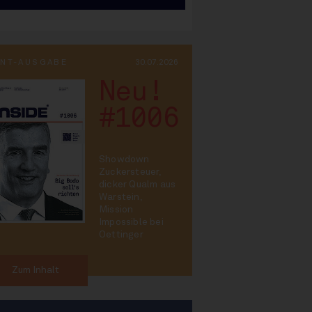
INT-AUSGABE
30.07.2026
Neu!
#1006
Showdown
Zuckersteuer,
dicker Qualm aus
Warstein,
Mission
Impossible bei
Oettinger
Zum Inhalt