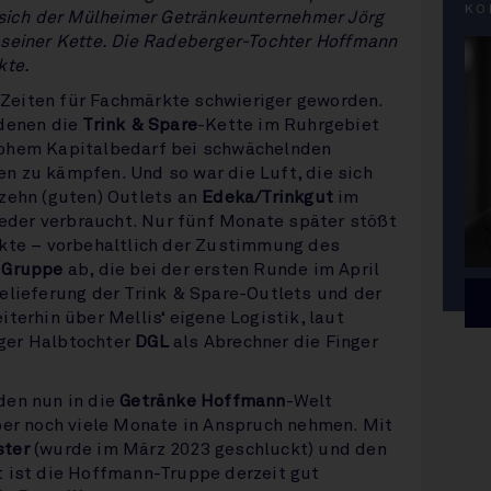
KO
 sich der Mülheimer Getränkeunternehmer Jörg
 seiner Kette. Die Radeberger-Tochter Hoffmann
kte.
Zeiten für Fachmärkte schwieriger geworden.
 denen die
Trink & Spare
-Kette im Ruhrgebiet
hohem Kapitalbedarf bei schwächelnden
n zu kämpfen. Und so war die Luft, die sich
zehn (guten) Outlets an
Edeka/Trinkgut
im
wieder verbraucht. Nur fünf Monate später stößt
rkte – vorbehaltlich der Zustimmung des
 Gruppe
ab, die bei der ersten Runde im April
elieferung der Trink & Spare-Outlets und der
terhin über Mellis‘ eigene Logistik, laut
ger Halbtochter
DGL
als Abrechner die Finger
den nun in die
Getränke Hoffmann
-Welt
ber noch viele Monate in Anspruch nehmen. Mit
ster
(wurde im März 2023 geschluckt) und den
t ist die Hoffmann-Truppe derzeit gut