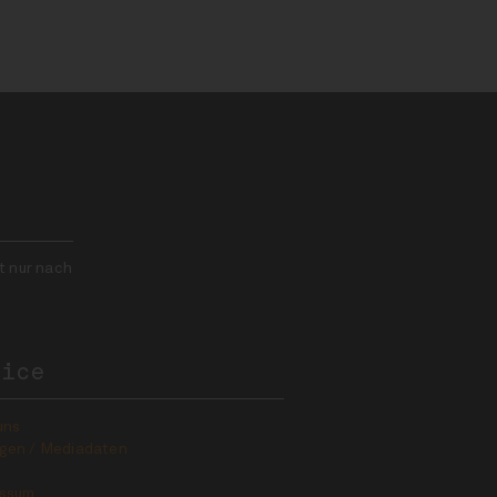
t nur nach
vice
uns
gen / Mediadaten
essum