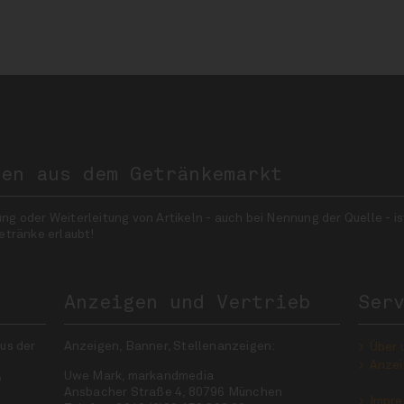
nen aus dem Getränkemarkt
 oder Weiterleitung von Artikeln - auch bei Nennung der Quelle - is
etränke erlaubt!
Anzeigen und Vertrieb
Ser
us der
Anzeigen, Banner, Stellenanzeigen:
Über 
Anzei
Uwe Mark, markandmedia
e
Ansbacher Straße 4, 80796 München
Impr