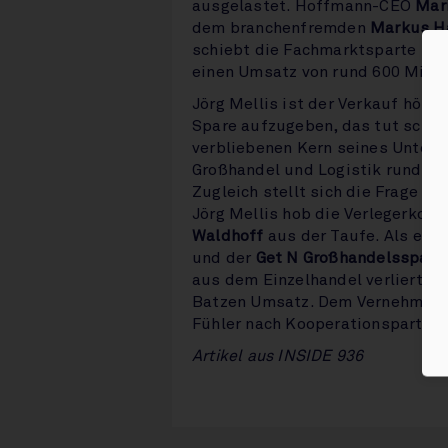
ausgelastet. Hoffmann-CEO
Mar
dem branchenfremden
Markus H
schiebt die Fachmarktsparte mit
einen Umsatz von rund 600 Mio E
Jörg Mellis ist der Verkauf hörba
Spare aufzugeben, das tut schon w
verbliebenen Kern seines Untern
Großhandel und Logistik rund 1
Zugleich stellt sich die Frage na
Jörg Mellis hob die Verlegerko
Waldhoff
aus der Taufe. Als eine
und der
Get N Großhandelsspart
aus dem Einzelhandel verliert d
Batzen Umsatz. Dem Vernehmen n
Fühler nach Kooperationspartner
Artikel aus INSIDE 936