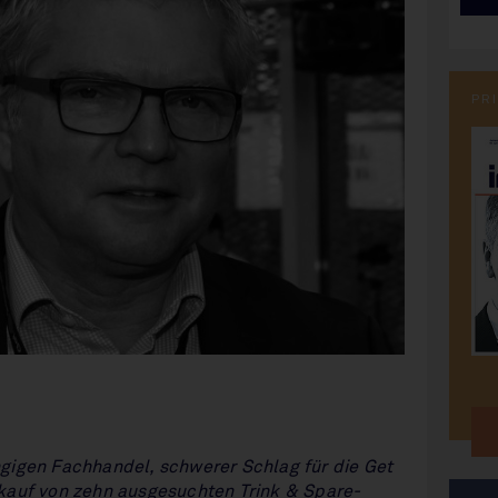
PR
gigen Fachhandel, schwerer Schlag für die Get
kauf von zehn ausgesuchten Trink & Spare-