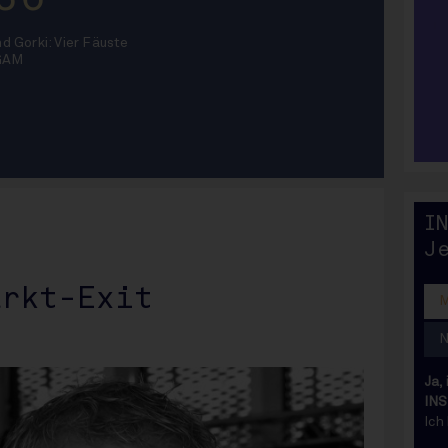
d Gorki: Vier Fäuste
 GAM
IN
I
J
arkt-Exit
Ja,
INS
Ich