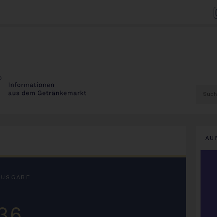
AU
AUSGABE
36