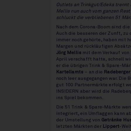
Outlets an Trinkgut/Edeka trennt
Mellis nun auch vom ganzen Rest
schluckt die verbliebenen 51 Mär
Nach dem Corona-Boom sind die 
Auch die besseren der Zunft, zu
immer noch gehörte, haben mit 
Margen und rückläufigen Absätze
Jörg Mellis
mit dem Verkauf von 
April verschafft hatte, schnell 
er die übrigen Trink & Spare-Mä
Kartellamts
– an die
Radeberger
noch leer ausgegangen war. Die B
gut 100 Partnermärkte erfolgt wei
INSIDERN aber wird die Radeber
ins Spiel bekommen.
Die 51 Trink & Spare-Märkte wer
integriert, ein Umflaggen kann a
der Umstellung von
Getränke Hu
letzten Märkten der
Lippert
-Wel