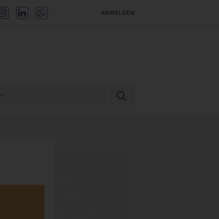
ANMELDEN
F EIN GLAS | DER INSIDE-PODCAST