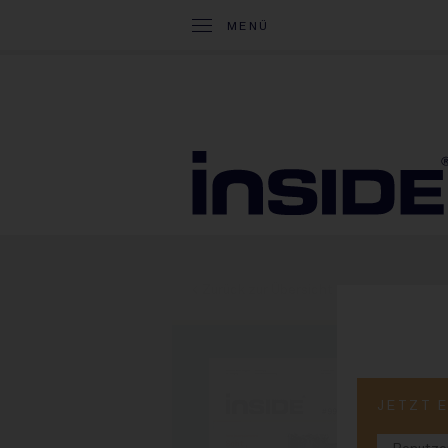
MENÜ
< Zurück zur Übersicht
PRINT-
JETZT 
#9