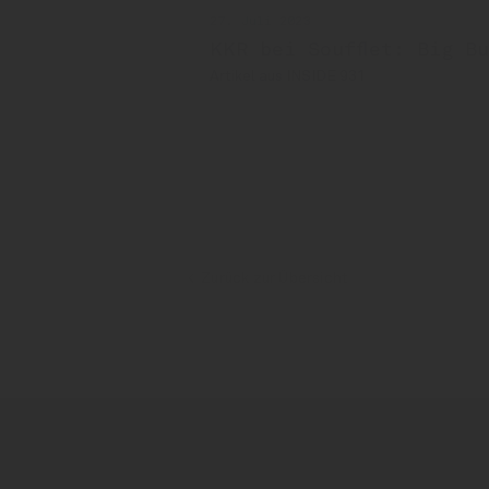
27. Juli 2023
KKR bei Soufflet: Big B
Artikel aus INSIDE 931
Malz
Malteurop
Zurück zur Übersicht