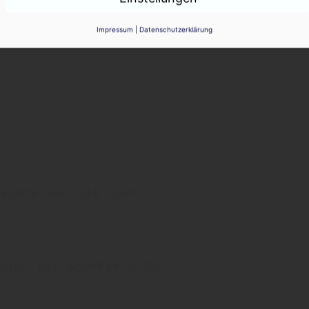
Impressum
|
Datenschutzerklärung
er fahren runter
 schneller als Bier
llen bei Soufflet & Co