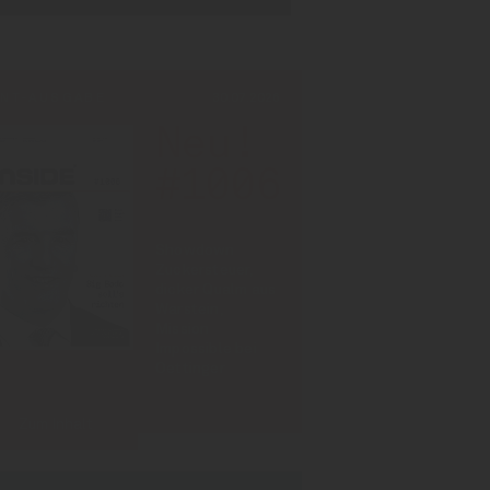
INT-AUSGABE
30.07.2026
Neu!
#1006
Showdown
Zuckersteuer,
dicker Qualm aus
Warstein,
Mission
Impossible bei
Oettinger
Zum Inhalt