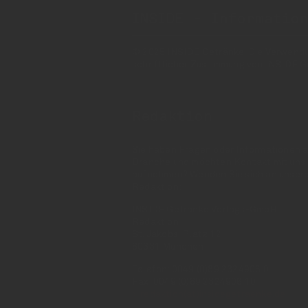
INSIDE - Informatio
© 2025 INSIDE Getränke. Die Verwendung
schriftlicher Zustimmung von INSIDE G
Redaktion
Sie haben Fragen oder Informationen a
Branche und möchten Kontakt mit uns
aufnehmen? Wenden Sie sich an unser
Redaktion:
INSIDE Getränke Verlags-GmbH
Redaktion
St. Jakobs-Platz 12
80331 München
Telefon: 0049 (0)89 2324906 0
Fax: 0049 (0)89 2324906 10
redaktion(at)insidegetraenke.de