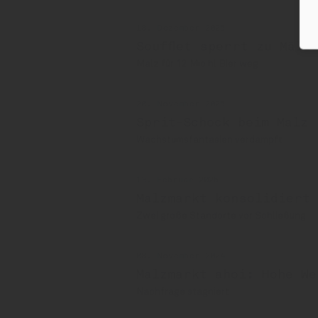
18. Dezember 2025
Soufflet sperrt zu Mälz
Malz für 12 Mio hl Bier weg
20. November 2025
Sprit-Schock beim Malz
Wachstumsfantasien verdampft
13. Februar 2025
Malzmarkt konsolidiert
Zwei große Standorte vor Schließung
08. November 2024
Malzmarkt ahoi: Hohe We
Nachfrage stagniert