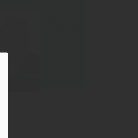
PF DER WOCHE
07.08.2026
32
/2026
Rüdiger Sasse
Weiterlesen