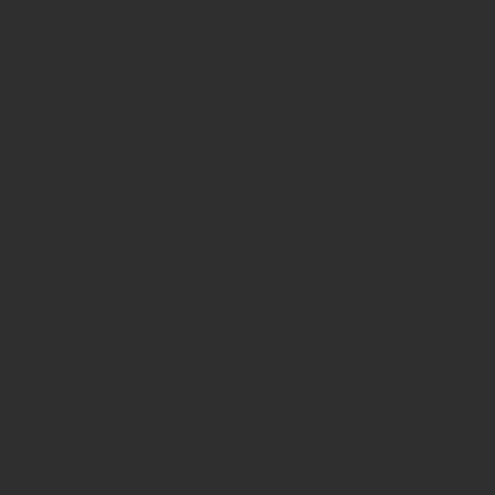
nen aus dem Getränkemarkt
 oder Weiterleitung von Artikeln - auch bei Nennung der Quelle - is
etränke erlaubt!
Anzeigen und Vertrieb
Ser
us der
Anzeigen, Banner, Stellenanzeigen:
Über 
Anzei
Uwe Mark, markandmedia
e
Ansbacher Straße 4, 80796 München
Impr
Telefon: 0049 (0)89 158 863 00
Daten
uwe.mark(at)markandmedia.de
AGB 
Vertrieb:
AGB 
Adele von Bornstaedt
Telefon: 0049 (0)89 2324906 12
vertrieb(at)insidegetraenke.de