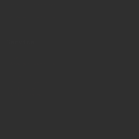
Kontakt (auch anonym)
Anzeigen / Mediadaten
Service
Über uns
Anzeigen / Mediadaten
Impressum
Datenschutzerklärung
AGB Anzeigen
AGB Abonnements