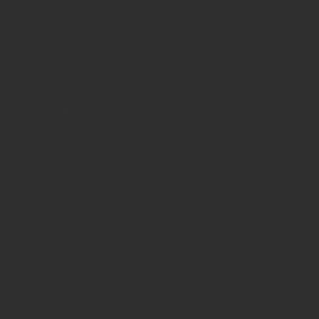
80331 München
Telefon: 0049 (0)89 2324906 0
Fax: 0049 (0)89 2324906 10
redaktion(at)insidegetraenke.de
Anzeigen und Vertrieb
Anzeigen, Banner, Stellenanzeigen:
Uwe Mark, markandmedia
Ansbacher Straße 4, 80796 München
Telefon: 0049 (0)89 158 863 00
uwe.mark(at)markandmedia.de
Vertrieb:
Adele von Bornstaedt
Telefon: 0049 (0)89 2324906 12
vertrieb(at)insidegetraenke.de