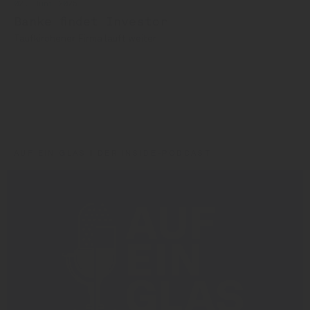
02. Juni 2025
Banke findet Investor
Taufkirchener Firma läuft weiter
Benedikt Kindler
Banke
Wolfgang Schäff
Doemens
AUF EIN GLAS | DER INSIDE-PODCAST