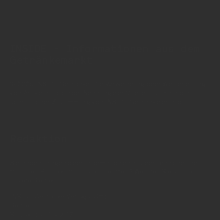
INSIDE - Informationen aus dem
Getränkemarkt
© 2025 INSIDE Getränke. Die Verwendung oder Weiterleitung
von Artikeln - auch bei Nennung der Quelle - ist nur nach
schriftlicher Zustimmung von INSIDE Getränke erlaubt!
Redaktion
Sie haben Fragen oder Informationen aus der Branche und
möchten Kontakt mit uns aufnehmen? Wenden Sie sich an
unsere Redaktion:
INSIDE Getränke Verlags-GmbH
Redaktion
St. Jakobs-Platz 12