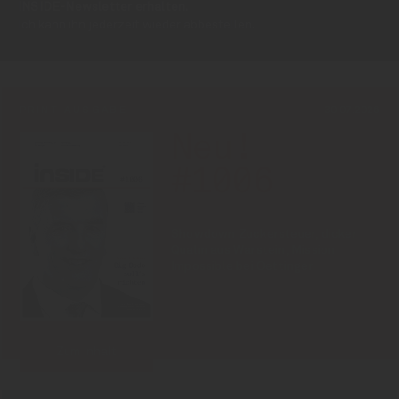
INSIDE-Newsletter erhalten.
Ich kann ihn jederzeit wieder abbestellen.
PRINT-AUSGABE
30.07.2026
Neu!
#1006
Showdown Zuckersteuer, dicker
Qualm aus Warstein, Mission
Impossible bei Oettinger
Zum Inhalt