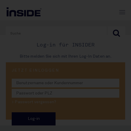
Log-in für INSIDER
Bitte melden Sie sich mit Ihren Log-In Daten an.
PRINT-AUSGABE
JETZT EINLOGGEN
#975
Rothaus-König Rasch: Das
> Passwort vergessen?
Denkmal bröckelt