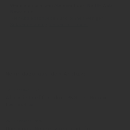
Wenn Sie noch kein Abonnent der INSIDE Web
News sind:
Hier Abo abschließen und binnen weniger
Sekunden einloggen und mitlesen!
Mehr dazu aus dem Archiv:
12. Februar 2026
Alumni-Treffen der BWG in Husum
Doemens-Club
04. Dezember 2025
Doemens: Neuer Vorstand für