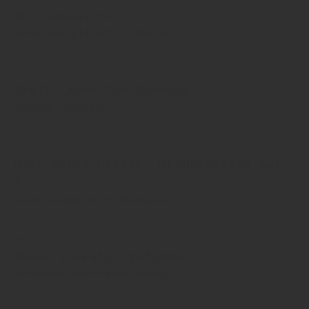
Betriebswirte
Heiner Jäger gibt nach 30 Jahren ab
01. Oktober 2025
Craft-Ikone für Doemens
Hamburger Expertise
14. August 2025
Nach Banke-Pleite: Großprojekte auf
Eis
Bucher Denwel holt Ex-Inhaber als CTO
05. Juni 2025
Banke-Investor gefunden
Know-how-Transfer in die Schweiz