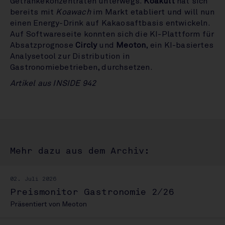
Getränkekonzentraten unterwegs.
Koakult
hat sich
bereits mit
Koawach
im Markt etabliert und will nun
einen Energy-Drink auf Kakaosaftbasis entwickeln.
Auf Softwareseite konnten sich die KI-Plattform für
Absatzprognose
Circly
und
Meoton
, ein KI-basiertes
Analysetool zur Distribution in
Gastronomiebetrieben, durchsetzen.
Artikel aus INSIDE 942
Mehr dazu aus dem Archiv:
02. Juli 2026
Preismonitor Gastronomie 2/26
Präsentiert von Meoton