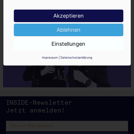
Akzeptieren
Ablehnen
Einstellungen
Impressum
|
Datenschutzerklärung
INSIDE-Newsletter
INSIDE
Jetzt anmelden!