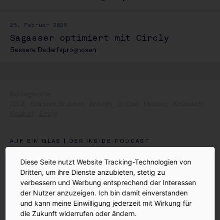
26. Februar 2026
Sagasser optimiert mit Circly
Bessere Bedarfsprognosen
DICA
Franken Brunnen
Ardagh
Dr. Owl
Meoton
Koawach
Koakult
Circly
AUF EIN GLAS | DER INSIDE-PODCAST
Diese Seite nutzt Website Tracking-Technologien von
Dritten, um ihre Dienste anzubieten, stetig zu
verbessern und Werbung entsprechend der Interessen
der Nutzer anzuzeigen. Ich bin damit einverstanden
und kann meine Einwilligung jederzeit mit Wirkung für
die Zukunft widerrufen oder ändern.