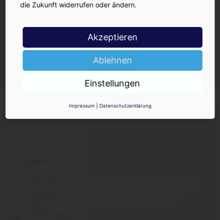
die Zukunft widerrufen oder ändern.
Akzeptieren
Ja, ich möchte den kostenlosen
Ablehnen
INSIDE-Newsletter erhalten.
Ich kann ihn jederzeit wieder abbestellen.
Einstellungen
Impressum
|
Datenschutzerklärung
PRINT-AUSGABE
30.07.2026
Neu!
#1006
Showdown Zuckersteuer, dicker
Qualm aus Warstein, Mission
Impossible bei Oettinger