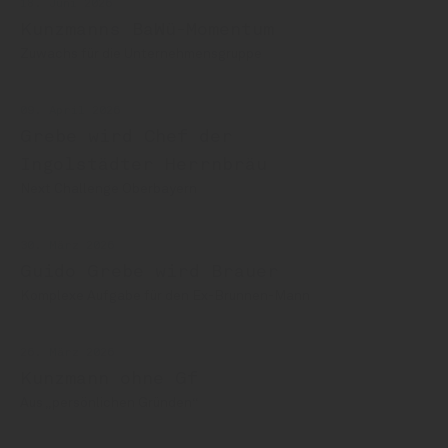
18. Juni 2026
Kunzmanns BaWü-Momentum
Zuwachs für die Unternehmensgruppe
09. April 2026
Grebe wird Chef der
Ingolstädter Herrnbräu
Next Challenge Oberbayern
30. März 2026
Guido Grebe wird Brauer
Komplexe Aufgabe für den Ex-Brunnen-Mann
26. März 2026
Kunzmann ohne Gf
Aus „persönlichen Gründen“