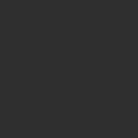
möchten Kontakt mit uns aufnehmen? Wenden Sie sich an
unsere Redaktion:
INSIDE Getränke Verlags-GmbH
Redaktion
St. Jakobs-Platz 12
80331 München
Telefon: 0049 (0)89 2324906 0
Fax: 0049 (0)89 2324906 10
redaktion(at)insidegetraenke.de
Anzeigen und Vertrieb
Anzeigen, Banner, Stellenanzeigen:
Uwe Mark, markandmedia
Ansbacher Straße 4, 80796 München
Telefon: 0049 (0)89 158 863 00
uwe.mark(at)markandmedia.de
Vertrieb: