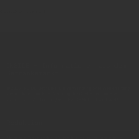
Zurück zur Übersicht
INSIDE - Informationen aus dem
Getränkemarkt
© 2025 INSIDE Getränke. Die Verwendung oder Weiterleitung
von Artikeln - auch bei Nennung der Quelle - ist nur nach
schriftlicher Zustimmung von INSIDE Getränke erlaubt!
Redaktion
Sie haben Fragen oder Informationen aus der Branche und