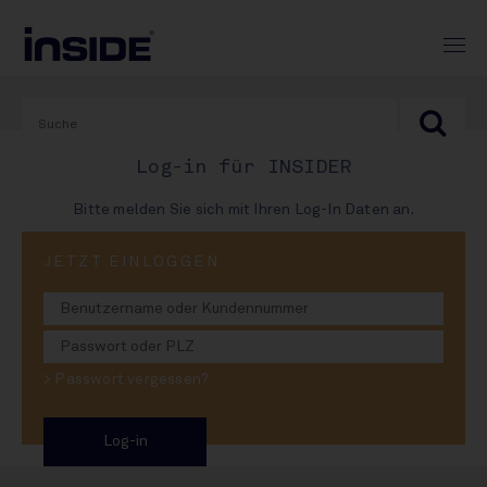
Log-in für INSIDER
Bitte melden Sie sich mit Ihren Log-In Daten an.
JETZT EINLOGGEN
02. August 2024
Käufer für Hutthurmer
gefunden
> Passwort vergessen?
Getränkeunternehmen greift zu