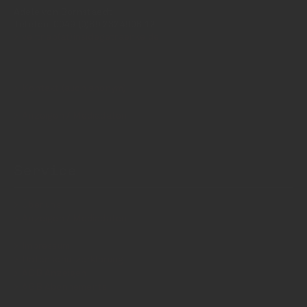
Adele von Bornstaedt
Telefon: 0049 (0)89 2324906 12
vertrieb(at)insidegetraenke.de
Kontakt (auch anonym)
Anzeigen / Mediadaten
Service
Über uns
Anzeigen / Mediadaten
Impressum
Datenschutzerklärung
AGB Anzeigen
AGB Abonnements