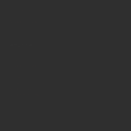
Kontakt (auch anonym)
Anzeigen / Mediadaten
Service
Über uns
Anzeigen / Mediadaten
Impressum
Datenschutzerklärung
AGB Anzeigen
AGB Abonnements