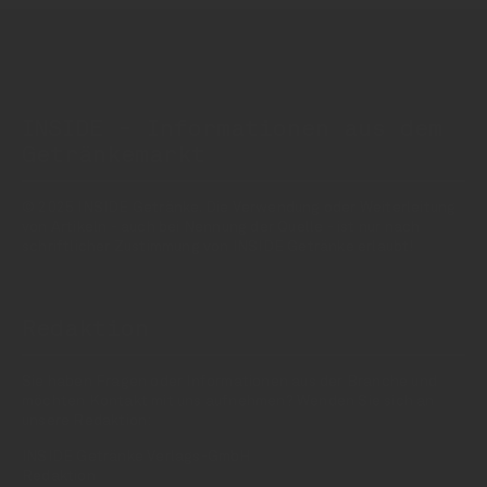
INSIDE - Informationen aus dem
Getränkemarkt
© 2025 INSIDE Getränke. Die Verwendung oder Weiterleitung
von Artikeln - auch bei Nennung der Quelle - ist nur nach
schriftlicher Zustimmung von INSIDE Getränke erlaubt!
Redaktion
Sie haben Fragen oder Informationen aus der Branche und
möchten Kontakt mit uns aufnehmen? Wenden Sie sich an
unsere Redaktion:
INSIDE Getränke Verlags-GmbH
Redaktion