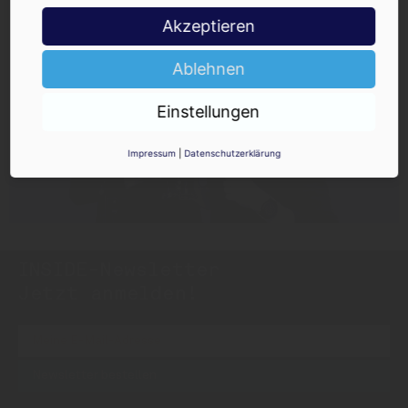
Akzeptieren
Ablehnen
Einstellungen
Impressum
|
Datenschutzerklärung
INSIDE-Newsletter
INSIDE
Jetzt anmelden!