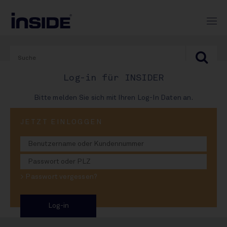
Log-in für INSIDER
Bitte melden Sie sich mit Ihren Log-In Daten an.
PRINT-AUSGABE
JETZT EINLOGGEN
#989
Weizen-Diadem für I.K.H.
> Passwort vergessen?