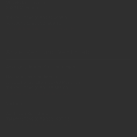
St. Jakobs-Platz 12
80331 München
Telefon: 0049 (0)89 2324906 0
Fax: 0049 (0)89 2324906 10
redaktion(at)insidegetraenke.de
Anzeigen und Vertrieb
Anzeigen, Banner, Stellenanzeigen:
Uwe Mark, markandmedia
Ansbacher Straße 4, 80796 München
Telefon: 0049 (0)89 158 863 00
uwe.mark(at)markandmedia.de
Vertrieb:
Adele von Bornstaedt
Telefon: 0049 (0)89 2324906 12
vertrieb(at)insidegetraenke.de