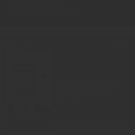
Ja, ich möchte den kostenlosen
INSIDE-Newsletter erhalten.
Ich kann ihn jederzeit wieder abbestellen.
PRINT-AUSGABE
30.07.2026
Neu!
#1006
Showdown Zuckersteuer, dicker
Qualm aus Warstein, Mission
Impossible bei Oettinger
Zum Inhalt