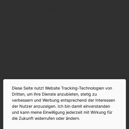
03. März 2026
Jägermeister meldet Plus
Orange süßt die Zahlen
Jägermeister
Benny Leitner
Dennis Moser
Torsten Römsch
Florian Rehm
Frank Junkmann
AUF EIN GLAS | DER INSIDE-PODCAST
Diese Seite nutzt Website Tracking-Technologien von
Dritten, um ihre Dienste anzubieten, stetig zu
verbessern und Werbung entsprechend der Interessen
der Nutzer anzuzeigen. Ich bin damit einverstanden
und kann meine Einwilligung jederzeit mit Wirkung für
die Zukunft widerrufen oder ändern.