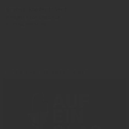
27. Juni 2025
Krones konzentriert
Produktionsflächen
Aufschlag Bad Aibling
Alexander Scheidel
Krones
Steinecker
AUF EIN GLAS | DER INSIDE-PODCAST