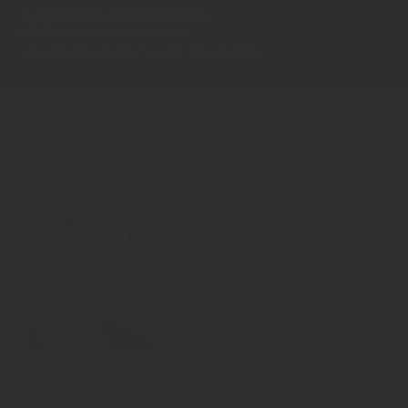
Ja, ich möchte den kostenlosen
INSIDE-Newsletter erhalten.
Ich kann ihn jederzeit wieder abbestellen.
PRINT-AUSGABE
30.07.2026
Neu!
#1006
Showdown Zuckersteuer, dicker
Qualm aus Warstein, Mission
Impossible bei Oettinger
Zum Inhalt