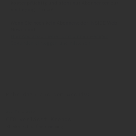
kostenpflichtig und steht nur Abonnenten zur
Verfügung. Danke!
Wenn Sie noch kein Abonnent der INSIDE Web
News sind:
Hier Abo abschließen und binnen weniger
Sekunden einloggen und mitlesen!
Mehr dazu aus dem Archiv:
26. März 2026
CEO verlässt Krones
Klenk sorgt für Überraschung