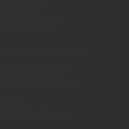
Redaktion
St. Jakobs-Platz 12
80331 München
Telefon: 0049 (0)89 2324906 0
Fax: 0049 (0)89 2324906 10
redaktion(at)insidegetraenke.de
Anzeigen und Vertrieb
Anzeigen, Banner, Stellenanzeigen:
Uwe Mark, markandmedia
Ansbacher Straße 4, 80796 München
Telefon: 0049 (0)89 158 863 00
uwe.mark(at)markandmedia.de
Vertrieb:
Adele von Bornstaedt
Telefon: 0049 (0)89 2324906 12
vertrieb(at)insidegetraenke.de