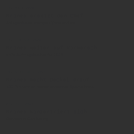
19. März 2026
Krones ersetzt den Chef
Anlagenbauer krempelt Vorstand um
19. Februar 2026
Krones weiter auf Vormarsch
Volle Auftragsbücher für 2026
18. September 2025
Krones macht Deckel drauf
100 Prozent an niederländischer Spezialfirma
03. Juli 2025
Krones konzentriert sich
Bündeln in Bad Aibling