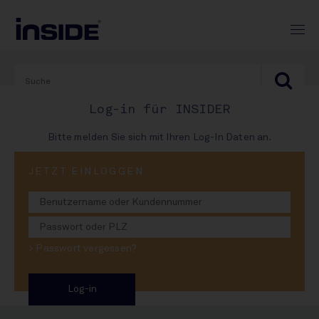
Log-in für INSIDER
Bitte melden Sie sich mit Ihren Log-In Daten an.
PRINT-AUSGABE
JETZT EINLOGGEN
#975
INSIDE FUTURE 2025 # 1
> Passwort vergessen?
Deep Dive AfG: Alle wollen
rein