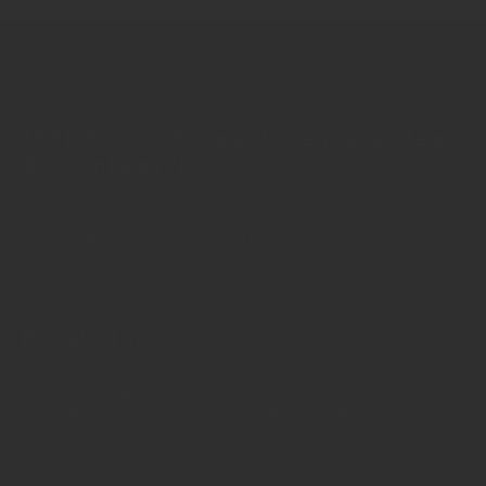
INSIDE - Informationen aus dem
Getränkemarkt
© 2025 INSIDE Getränke. Die Verwendung oder Weiterleitung
von Artikeln - auch bei Nennung der Quelle - ist nur nach
schriftlicher Zustimmung von INSIDE Getränke erlaubt!
Redaktion
Sie haben Fragen oder Informationen aus der Branche und
möchten Kontakt mit uns aufnehmen? Wenden Sie sich an
unsere Redaktion:
INSIDE Getränke Verlags-GmbH