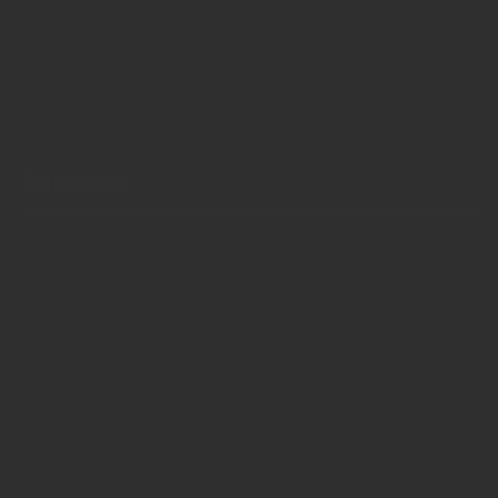
Kontakt (auch anonym)
Anzeigen / Mediadaten
Service
Über uns
Anzeigen / Mediadaten
Impressum
Datenschutzerklärung
AGB Anzeigen
AGB Abonnements