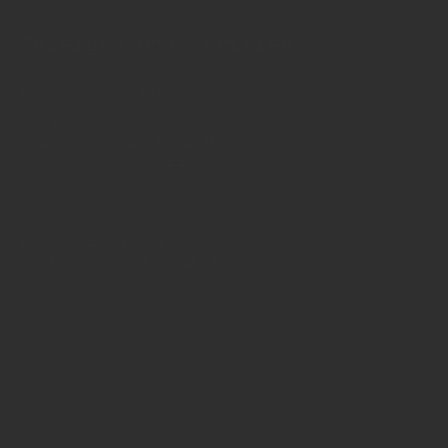
Anzeigen und Vertrieb
Anzeigen, Banner, Stellenanzeigen:
Uwe Mark, markandmedia
Ansbacher Straße 4, 80796 München
Telefon: 0049 (0)89 158 863 00
uwe.mark(at)markandmedia.de
Vertrieb:
Adele von Bornstaedt
Telefon: 0049 (0)89 2324906 12
vertrieb(at)insidegetraenke.de
Kontakt (auch anonym)
Anzeigen / Mediadaten