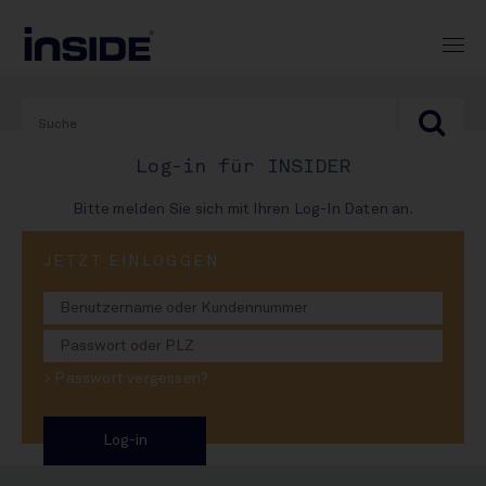
Log-in für INSIDER
Bitte melden Sie sich mit Ihren Log-In Daten an.
PRINT-AUSGABE
JETZT EINLOGGEN
#970
Dicke Luft in Adelholzen
> Passwort vergessen?