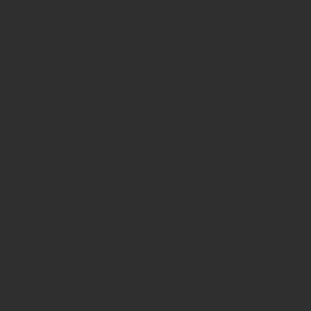
Getränkemarkt
© 2025 INSIDE Getränke. Die Verwendung oder Weiterleitung
von Artikeln - auch bei Nennung der Quelle - ist nur nach
schriftlicher Zustimmung von INSIDE Getränke erlaubt!
Redaktion
Sie haben Fragen oder Informationen aus der Branche und
möchten Kontakt mit uns aufnehmen? Wenden Sie sich an
unsere Redaktion:
INSIDE Getränke Verlags-GmbH
Redaktion
St. Jakobs-Platz 12
80331 München
Telefon: 0049 (0)89 2324906 0
Fax: 0049 (0)89 2324906 10
redaktion(at)insidegetraenke.de