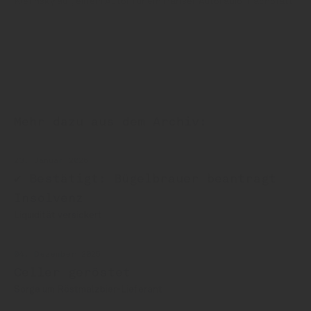
Kielinsky auf, einem Autor für ein Pariser Autoradio-Fachblatt.
Mehr dazu aus dem Archiv:
23. Januar 2026
✔ Bestätigt: Bügelbrauer beantragt
Insolvenz
Liquidität versickert
04. Dezember 2025
Celler geröstet
Sorge um Röstmalzbier-Lieferant