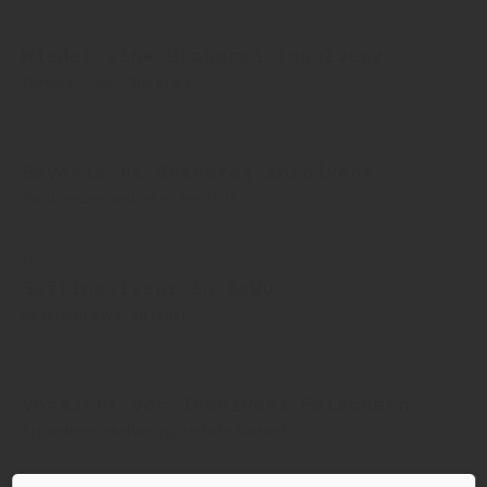
23. Oktober 2025
Wieder eine Brauerei-Insolvenz
Diesmal in der Oberpfalz
14. Oktober 2025
Bayerische Brauerei insolvent
Insolvenzverwalter ist bestellt
18. Juni 2025
Saftinsolvenz in BaWü
Apfelernte war zu teuer
06. Juni 2025
Vorsicht vor Insolvenz-Fälschern
Erfundene Insolvenzgüterliste kursiert