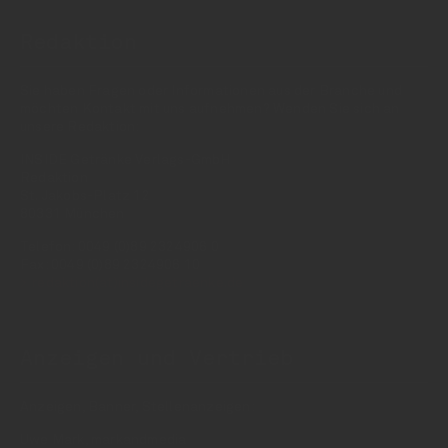
Redaktion
Sie haben Fragen oder Informationen aus der Branche und
möchten Kontakt mit uns aufnehmen? Wenden Sie sich an
unsere Redaktion:
INSIDE Getränke Verlags-GmbH
Redaktion
St. Jakobs-Platz 12
80331 München
Telefon: 0049 (0)89 2324906 0
Fax: 0049 (0)89 2324906 10
redaktion(at)insidegetraenke.de
Anzeigen und Vertrieb
Anzeigen, Banner, Stellenanzeigen:
Uwe Mark, markandmedia