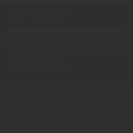
INSIDE-Newsletter
INSIDE
Jetzt anmelden!
Ja, ich möchte den kostenlosen
INSIDE-Newsletter erhalten.
Ich kann ihn jederzeit wieder abbestellen.
PRINT-AUSGABE
30.07.2026
Neu!
#1006