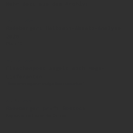
Mehr dazu aus dem Archiv:
16. Juli 2026
Radeberger: Halbzeit-Absatz-Analyse
2026
Platz 10
30. Juni 2026
Flaschenpost angelt sich Mega-
Lieferanten
“Weiterhin eigenständige Wettbewerber"
21. Mai 2026
Radeberger prüft Rostock
Kapazitätsabbau an der Ostsee
26. März 2026