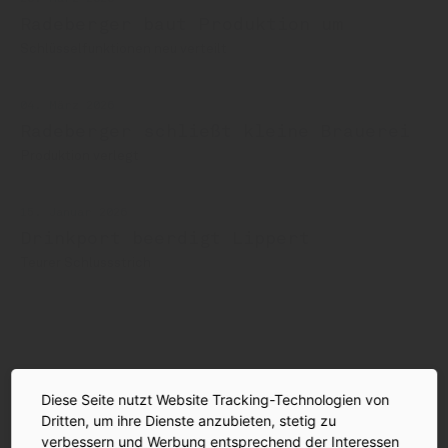
Radeberger baut Produktion um
Schlüsselfunktionen neu verteilt
04. März 2026
Radeberger schließt kleine Brauerei
Produktion verlegt
15. Januar 2026
Drinkport beerdigt Lippert
Teurer Schlussstrich
Oetker
Radeberger
Niels Lorenz
Diese Seite nutzt Website Tracking-Technologien von
Dritten, um ihre Dienste anzubieten, stetig zu
AUF EIN GLAS | DER INSIDE-PODCAST
verbessern und Werbung entsprechend der Interessen