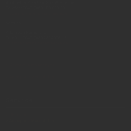
Ansbacher Straße 4, 80796 München
Telefon: 0049 (0)89 158 863 00
uwe.mark(at)markandmedia.de
Vertrieb:
Adele von Bornstaedt
Telefon: 0049 (0)89 2324906 12
vertrieb(at)insidegetraenke.de
Kontakt (auch anonym)
Anzeigen / Mediadaten
Service
Über uns
Anzeigen / Mediadaten