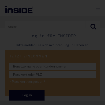
Log-in für INSIDER
Bitte melden Sie sich mit Ihren Log-In Daten an.
PRINT-AUSGABE
JETZT EINLOGGEN
#976
Splendid Drinks: Stotter-
> Passwort vergessen?
Exit