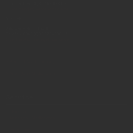
Telefon: 0049 (0)89 158 863 00
uwe.mark(at)markandmedia.de
Vertrieb:
Adele von Bornstaedt
Telefon: 0049 (0)89 2324906 12
vertrieb(at)insidegetraenke.de
Kontakt (auch anonym)
Anzeigen / Mediadaten
Service
Über uns
Anzeigen / Mediadaten
Impressum