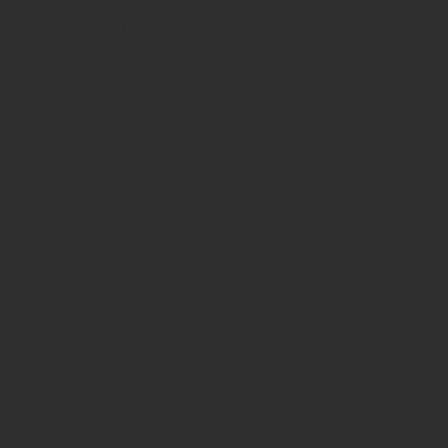
Redaktion
Sie haben Fragen oder Informationen aus der Branche und
möchten Kontakt mit uns aufnehmen? Wenden Sie sich an
unsere Redaktion:
INSIDE Getränke Verlags-GmbH
Redaktion
St. Jakobs-Platz 12
80331 München
Telefon: 0049 (0)89 2324906 0
Fax: 0049 (0)89 2324906 10
redaktion(at)insidegetraenke.de
Anzeigen und Vertrieb
Anzeigen, Banner, Stellenanzeigen:
Uwe Mark, markandmedia
Ansbacher Straße 4, 80796 München