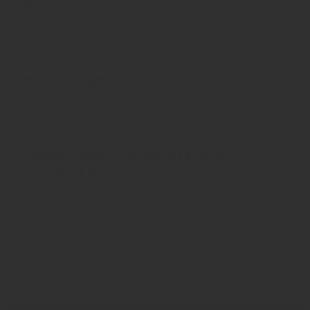
Pfanner
Platz 7
20. März 2025
Pfanner legt ordentlich zu
DirTea mit neuer Heimat
05. März 2025
Pfanner mixt Eistee mit Wein
RTD mit Mack & Schühle
Pfanner
AUF EIN GLAS | DER INSIDE-PODCAST