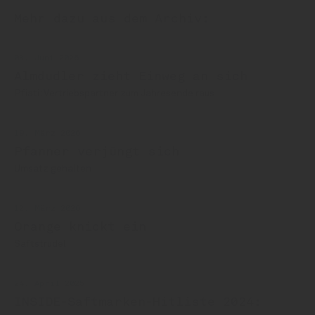
Mehr dazu aus dem Archiv:
08. Juni 2026
Almdudler zieht Einweg an sich
Pfiati: Vertriebspartner zum Jahresende raus
19. März 2026
Pfanner verjüngt sich
Umsatz gehalten
12. März 2026
Orange knickt ein
Saftstrudel
24. April 2025
INSIDE-Saftmarken-Hitliste 2024: