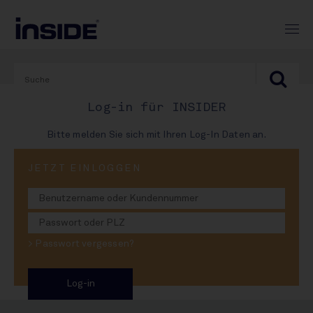
Log-in für INSIDER
Bitte melden Sie sich mit Ihren Log-In Daten an.
PRINT-AUSGABE
JETZT EINLOGGEN
#999
News, Analysen und Fakten
> Passwort vergessen?
– inkl. INSIDE-Markensaft-
Hitliste