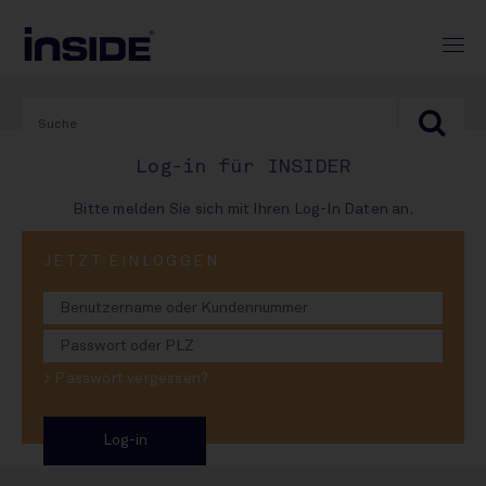
Log-in für INSIDER
Bitte melden Sie sich mit Ihren Log-In Daten an.
JETZT EINLOGGEN
15. November 2024
Inbev: Friedenspfeife
in Amsterdam
> Passwort vergessen?
2 Mio Hektoliter aus dem Feuer