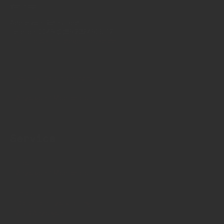
Vertrieb:
Adele von Bornstaedt
Telefon: 0049 (0)89 2324906 12
vertrieb(at)insidegetraenke.de
Kontakt (auch anonym)
Anzeigen / Mediadaten
Service
Über uns
Anzeigen / Mediadaten
Impressum
Datenschutzerklärung
AGB Anzeigen
AGB Abonnements