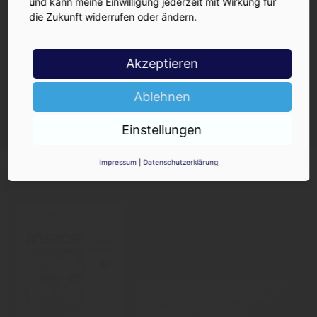
und kann meine Einwilligung jederzeit mit Wirkung für
die Zukunft widerrufen oder ändern.
Akzeptieren
Ja, ich möchte den kostenlosen
Ablehnen
INSIDE-Newsletter erhalten.
Ich kann ihn jederzeit wieder abbestellen.
Einstellungen
Impressum
|
Datenschutzerklärung
PRINT-AUSGABE
30.07.2026
Neu!
#1006
Showdown Zuckersteuer, dicker
Qualm aus Warstein, Mission
Impossible bei Oettinger