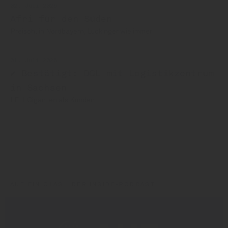
02. Juli 2026
Afri für den Süden
Preischl in Nordbayern, Luckinger wie immer
01. Juli 2026
✔ Bestätigt: DGL mit Logistikzentrum
in Sachsen
LEH-Giganten als Kunden
AB Inbev
AB Inbev Deutschland
Epic
Edeka
Everest
AUF EIN GLAS | DER INSIDE-PODCAST