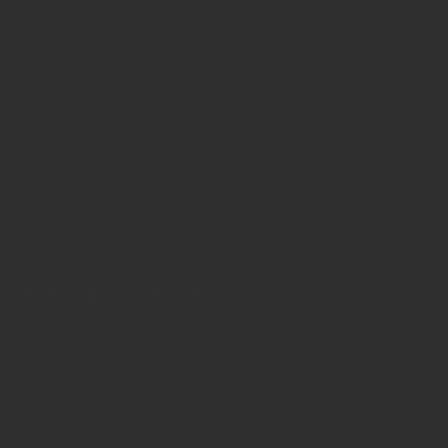
Sie haben Fragen oder Informationen aus der Branche und
möchten Kontakt mit uns aufnehmen? Wenden Sie sich an
unsere Redaktion:
INSIDE Getränke Verlags-GmbH
Redaktion
St. Jakobs-Platz 12
80331 München
Telefon: 0049 (0)89 2324906 0
Fax: 0049 (0)89 2324906 10
redaktion(at)insidegetraenke.de
Anzeigen und Vertrieb
Anzeigen, Banner, Stellenanzeigen:
Uwe Mark, markandmedia
Ansbacher Straße 4, 80796 München
Telefon: 0049 (0)89 158 863 00
uwe.mark(at)markandmedia.de