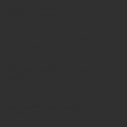
03. August 2026
AB Inbev zieht Preise an
Vor allem ein Gebinde betroffen
30. Juli 2026
Edeka auf der Suche nach Wasser
Alma ist nicht genug
27. Juli 2026
Neuer Biersponsor für Waldhof
Mannheim
Nach Eichbaum-Aus
08. Juli 2026
Rewe greift nach Feneberg
Edeka ausgestochen