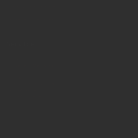
Kontakt (auch anonym)
Anzeigen / Mediadaten
Service
Über uns
Anzeigen / Mediadaten
Impressum
Datenschutzerklärung
AGB Anzeigen
AGB Abonnements