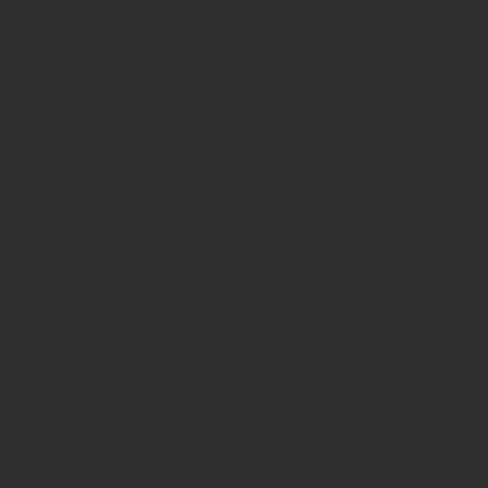
29. Mai 2026
Kölschbrauer bewirbt sich für
Oktoberfest
Hickhack um die Wiesn
12. Februar 2026
Georg Schneiders Wiesn-Idee
Shitstorm geerntet
09. Oktober 2025
6,5 Mio x 2 = 1
Oktoberfest-Bilanz
06. Oktober 2025
Oktoberfest leicht rückläufig
15,5 Tage, 6,5 Mio Besucher