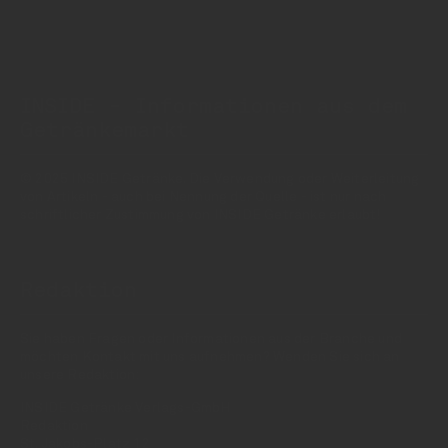
INSIDE - Informationen aus dem
Getränkemarkt
© 2025 INSIDE Getränke. Die Verwendung oder Weiterleitung
von Artikeln - auch bei Nennung der Quelle - ist nur nach
schriftlicher Zustimmung von INSIDE Getränke erlaubt!
Redaktion
Sie haben Fragen oder Informationen aus der Branche und
möchten Kontakt mit uns aufnehmen? Wenden Sie sich an
unsere Redaktion:
INSIDE Getränke Verlags-GmbH
Redaktion
St. Jakobs-Platz 12