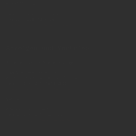
80331 München
Telefon: 0049 (0)89 2324906 0
Fax: 0049 (0)89 2324906 10
redaktion(at)insidegetraenke.de
Anzeigen und Vertrieb
Anzeigen, Banner, Stellenanzeigen:
Uwe Mark, markandmedia
Ansbacher Straße 4, 80796 München
Telefon: 0049 (0)89 158 863 00
uwe.mark(at)markandmedia.de
Vertrieb:
Adele von Bornstaedt
Telefon: 0049 (0)89 2324906 12
vertrieb(at)insidegetraenke.de