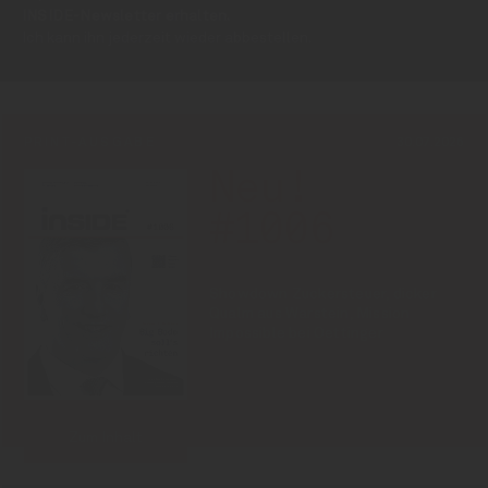
INSIDE-Newsletter erhalten.
Ich kann ihn jederzeit wieder abbestellen.
PRINT-AUSGABE
30.07.2026
Neu!
#1006
Showdown Zuckersteuer, dicker
Qualm aus Warstein, Mission
Impossible bei Oettinger
Zum Inhalt