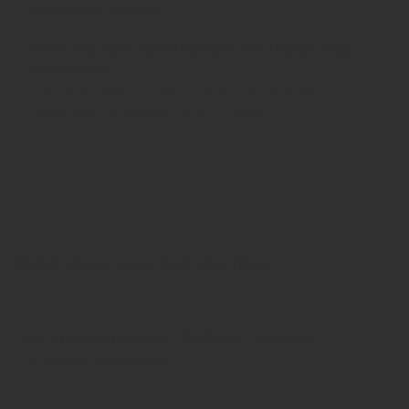
Verfügung. Danke!
Wenn Sie noch kein Abonnent der INSIDE Web
News sind:
Hier Abo abschließen und binnen weniger
Sekunden einloggen und mitlesen!
Mehr dazu aus dem Archiv:
05. Juni 2026
Im Kühlschrank: Gaffel Kölsch
PR-Gag zum Oktoberfest