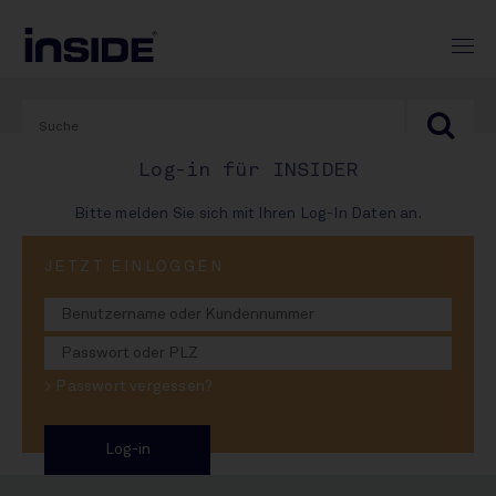
Log-in für INSIDER
Bitte melden Sie sich mit Ihren Log-In Daten an.
PRINT-AUSGABE
JETZT EINLOGGEN
#1000
Warstein killt Standorte:
> Passwort vergessen?
Cramers Cut