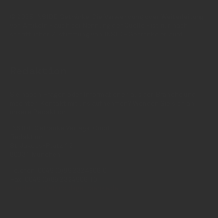
© 2025 INSIDE Getränke. Die Verwendung oder Weiterleitung
von Artikeln - auch bei Nennung der Quelle - ist nur nach
schriftlicher Zustimmung von INSIDE Getränke erlaubt!
Redaktion
Sie haben Fragen oder Informationen aus der Branche und
möchten Kontakt mit uns aufnehmen? Wenden Sie sich an
unsere Redaktion:
INSIDE Getränke Verlags-GmbH
Redaktion
St. Jakobs-Platz 12
80331 München
Telefon: 0049 (0)89 2324906 0
Fax: 0049 (0)89 2324906 10
redaktion(at)insidegetraenke.de