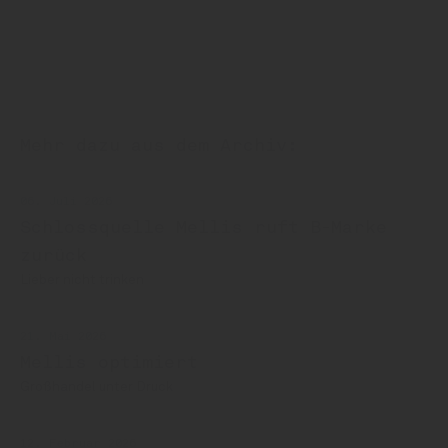
Mehr dazu aus dem Archiv:
06. Juli 2026
Schlossquelle Mellis ruft B-Marke
zurück
Lieber nicht trinken
21. Mai 2026
Mellis optimiert
Großhandel unter Druck
12. Februar 2026