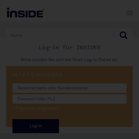
Log-in für INSIDER
Bitte melden Sie sich mit Ihren Log-In Daten an.
PRINT-AUSGABE
JETZT EINLOGGEN
#950
Blaupause Krombacher:
> Passwort vergessen?
Bitburger & More