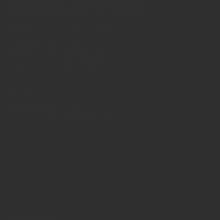
Anzeigen und Vertrieb
Anzeigen, Banner, Stellenanzeigen:
Uwe Mark, markandmedia
Ansbacher Straße 4, 80796 München
Telefon: 0049 (0)89 158 863 00
uwe.mark(at)markandmedia.de
Vertrieb:
Adele von Bornstaedt
Telefon: 0049 (0)89 2324906 12
vertrieb(at)insidegetraenke.de
Kontakt (auch anonym)
Anzeigen / Mediadaten