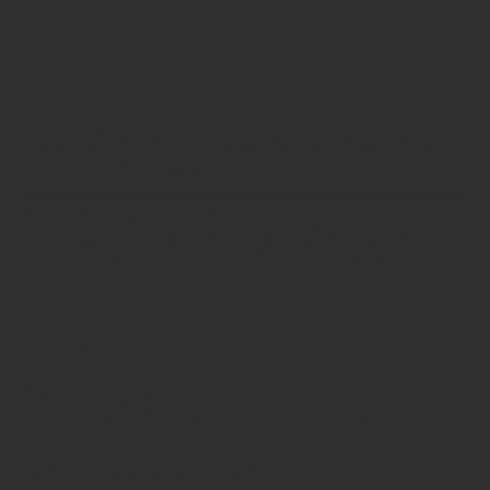
INSIDE - Informationen aus dem
Getränkemarkt
© 2025 INSIDE Getränke. Die Verwendung oder Weiterleitung
von Artikeln - auch bei Nennung der Quelle - ist nur nach
schriftlicher Zustimmung von INSIDE Getränke erlaubt!
Redaktion
Sie haben Fragen oder Informationen aus der Branche und
möchten Kontakt mit uns aufnehmen? Wenden Sie sich an
unsere Redaktion:
INSIDE Getränke Verlags-GmbH