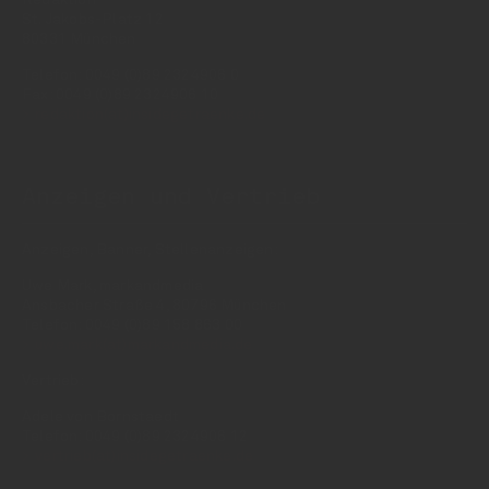
Redaktion
St. Jakobs-Platz 12
80331 München
Telefon: 0049 (0)89 2324906 0
Fax: 0049 (0)89 2324906 10
redaktion(at)insidegetraenke.de
Anzeigen und Vertrieb
Anzeigen, Banner, Stellenanzeigen:
Uwe Mark, markandmedia
Ansbacher Straße 4, 80796 München
Telefon: 0049 (0)89 158 863 00
uwe.mark(at)markandmedia.de
Vertrieb:
Adele von Bornstaedt
Telefon: 0049 (0)89 2324906 12
vertrieb(at)insidegetraenke.de