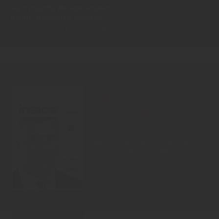
Ja, ich möchte den kostenlosen
INSIDE-Newsletter erhalten.
Ich kann ihn jederzeit wieder abbestellen.
PRINT-AUSGABE
30.07.2026
Neu!
#1006
Showdown Zuckersteuer, dicker
Qualm aus Warstein, Mission
Impossible bei Oettinger
Zum Inhalt