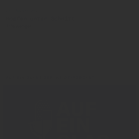
28. August 2025
Hopfen unter Schnitt
11% weniger
Hopfen
BarthHaas
Hops
AUF EIN GLAS | DER INSIDE-PODCAST