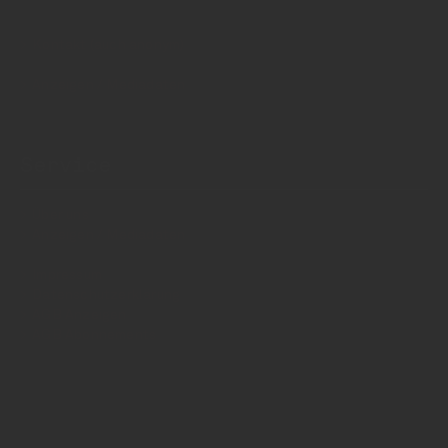
Kontakt (auch anonym)
Anzeigen / Mediadaten
Service
Über uns
Anzeigen / Mediadaten
Impressum
Datenschutzerklärung
AGB Anzeigen
AGB Abonnements