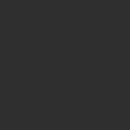
11. Juni 2026
Hopfenkrise verschärft sich
Weniger Fläche und Betriebe
24. Februar 2026
BarthHaas holt Wasser-Mann
Ablösung für Schneeberger
20. November 2025
BarthHaas-Mann will Bürgermeister
werden
Kastner kann‘s
09. Oktober 2025
Vertriebsleiter verlässt BarthHaas
Nachfolger in Vorbereitung