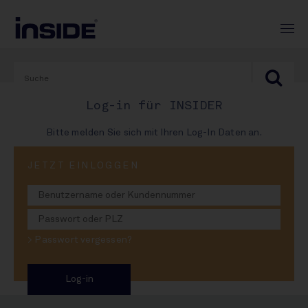
Log-in für INSIDER
Bitte melden Sie sich mit Ihren Log-In Daten an.
PRINT-AUSGABE
JETZT EINLOGGEN
#991
Wie winterfest ist die
> Passwort vergessen?
Branche?