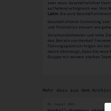
zwei neue. Geschäftsführer Vert
auffallend erfolgreich war. Vom
Lahm
. Sie wird Geschäftsführeri
Geschäftsführer Controlling und
und Produktion steuert wie geh
Vorschusslorbeeren und hohe Zie
des Beirats von Henkell Freixene
Führungsgremium folgen wir der 
davon überzeugt, dass die neu
Gruppe mit seinem starken Team 
Mehr dazu aus dem Archiv
05. August 2026
Henkell-Pommery abgebla