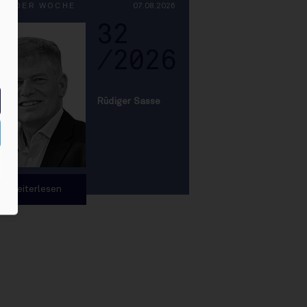
PF DER WOCHE
07.08.2026
32
/2026
Rüdiger Sasse
Weiterlesen