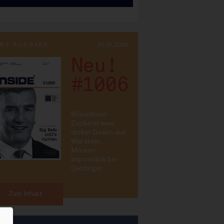
INT-AUSGABE
30.07.2026
Neu!
#1006
Showdown
Zuckersteuer,
dicker Qualm aus
Warstein,
Mission
Impossible bei
Oettinger
Zum Inhalt