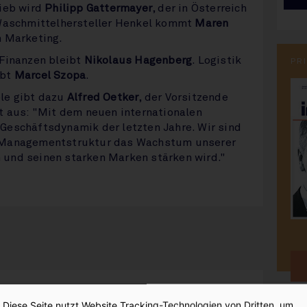
rieb wird
Philipp Gattermayer
, der in Österreich
 Waschmittelhersteller Henkel kommt
Maren
n Marketing.
 Finanzen bleibt
Nikolaus Hagenberg
. Logistik
PR
abt
Marcel Szopa
.
le gibt dazu
Alfred Oetker
, der Vorsitzende
t aus: "Mit dem neuen internationalen
Geschäftsdynamik der letzten Jahre. Wir sind
e Managementstruktur das Wachstum unserer
und seinen starken Marken stärken wird."
:
Diese Seite nutzt Website Tracking-Technologien von Dritten, um
sen