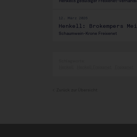
Henkells geduldiger Freixenet-Verhandl
12. März 2026
Henkell: Brokempers Me
Schaumwein-Krone Freixenet
Henkell
Henkell Freixenet
Freixenet
Zurück zur Übersicht