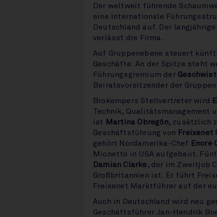
Der weltweit führende Schaumwe
eine Internationale Führungsstr
Deutschland auf. Der langjährig
verlässt die Firma.
Auf Gruppenebene steuert künfti
Geschäfte. An der Spitze steht w
Führungsgremium der
Geschwist
Beiratsvorsitzender der Gruppe
Brokempers Stellvertreter wird
E
Technik, Qualitätsmanagement u
ist
Martina Obregón
, zusätzlich 
Geschäftsführung von
Freixenet
gehört Nordamerika-Chef
Enore 
Mionetto in USA aufgebaut. Fünf
Damian Clarke
, der im Zweitjob 
Großbritannien ist. Er führt Freix
Freixenet Marktführer auf der e
Auch in Deutschland wird neu gem
Geschäftsführer Jan-Hendrik Boe