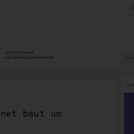
AU
enet baut um