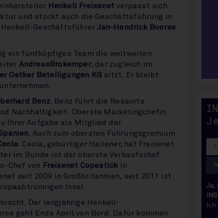
inhersteller
Henkell Freixenet
verpasst sich
uktur und stockt auch die Geschäftsführung in
e Henkell-Geschäftsführer
Jan-Hendrick Boerse
g ein fünfköpfiges Team die weltweiten
eiter
Andreas
Brokemper
, der zugleich im
er Oetker Beteiligungen KG
sitzt. Er bleibt
nunternehmen.
berhard Benz
. Benz führt die Ressorts
IN
I
nd Nachhaltigkeit. Oberste Marketingchefin
J
zu Ihrer Aufgabe als Mitglied der
 Spanien
. Auch zum obersten Führungsgremium
Ceola
. Ceola, gebürtiger Italiener, hat Freixenet
ter im Bunde ist der oberste Verkaufschef
Co-Chef von
Freixenet Copestick
in
enet seit 2009 in Großbritannien, seit 2011 ist
Ja,
uropaabtrünnigen Insel.
INS
ischt. Der langjährige Henkell-
Ich
rse geht Ende April von Bord. Dafür kommen