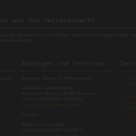
nen aus dem Getränkemarkt
 oder Weiterleitung von Artikeln - auch bei Nennung der Quelle - is
etränke erlaubt!
Anzeigen und Vertrieb
Ser
us der
Anzeigen, Banner, Stellenanzeigen:
Über 
Anzei
Uwe Mark, markandmedia
e
Ansbacher Straße 4, 80796 München
Impr
Telefon: 0049 (0)89 158 863 00
Daten
uwe.mark(at)markandmedia.de
AGB 
Vertrieb:
AGB 
Adele von Bornstaedt
Telefon: 0049 (0)89 2324906 12
vertrieb(at)insidegetraenke.de