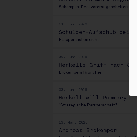
Schampus-Deal vorerst gescheitert
18. Juni 2026
Schulden-Aufschub bei M
Etappenziel erreicht
05. Juni 2026
Henkells Griff nach Sc
Brokempers Krönchen
03. Juni 2026
Henkell will Pommery
"Strategische Partnerschaft"
13. März 2026
Andreas Brokemper