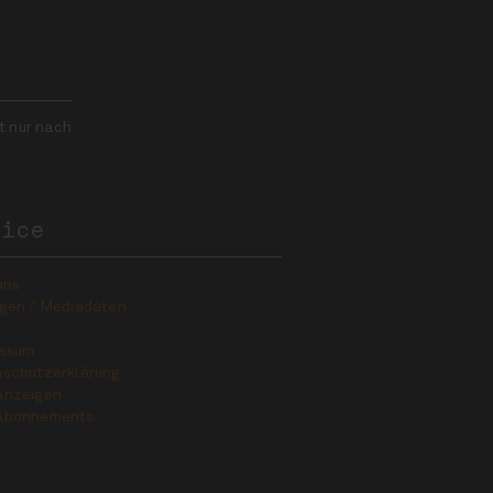
t nur nach
vice
uns
gen / Mediadaten
essum
schutzerklärung
Anzeigen
Abonnements