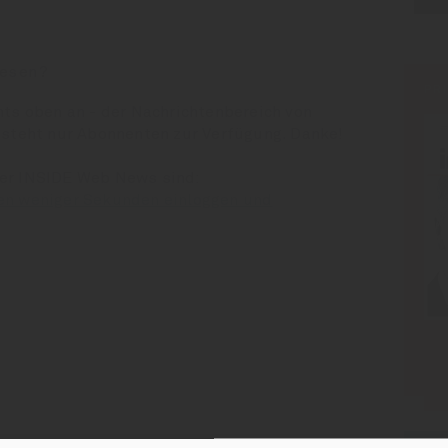
esen?
PR
hts oben an - der Nachrichtenbereich von
 steht nur Abonnenten zur Verfügung. Danke!
der INSIDE Web News sind:
en weniger Sekunden einloggen und
: