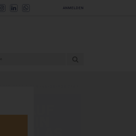
ANMELDEN
F EIN GLAS | DER INSIDE-PODCAST