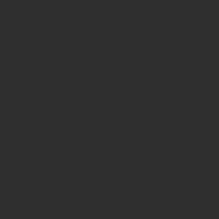
nen aus dem Getränkemarkt
 oder Weiterleitung von Artikeln - auch bei Nennung der Quelle - is
etränke erlaubt!
Anzeigen und Vertrieb
Ser
us der
Anzeigen, Banner, Stellenanzeigen:
Über 
Anzei
Uwe Mark, markandmedia
e
Ansbacher Straße 4, 80796 München
Impr
Telefon: 0049 (0)89 158 863 00
Daten
uwe.mark(at)markandmedia.de
AGB 
Vertrieb:
AGB 