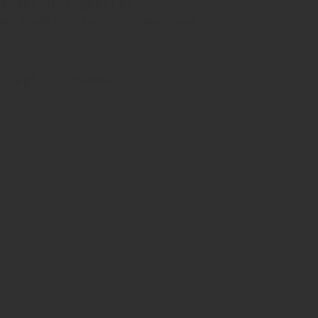
s der Not geboren
 sich gerade grundlegend hinterfragen muss
 legt Gf nieder
üller
Benediktiner
Schneider
Strobls Bierradar