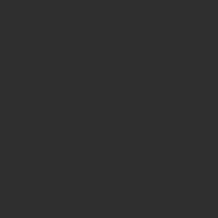
INSIDE - Informatio
© 2025 INSIDE Getränke. Die Verwendung
schriftlicher Zustimmung von INSIDE G
Redaktion
Sie haben Fragen oder Informationen a
Branche und möchten Kontakt mit uns
aufnehmen? Wenden Sie sich an unser
Redaktion:
INSIDE Getränke Verlags-GmbH
Redaktion
St. Jakobs-Platz 12
80331 München