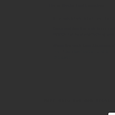
Diese Woche fünf Launches
Sie möchten hier weiterl
Dann melden Sie sich bitte rec
INSIDE ist kostenpflichtig und
Wenn Sie noch kein Abonnent 
Hier Abo abschließen und binn
mitlesen!
Mehr dazu aus dem Archiv
30. Juli 2026