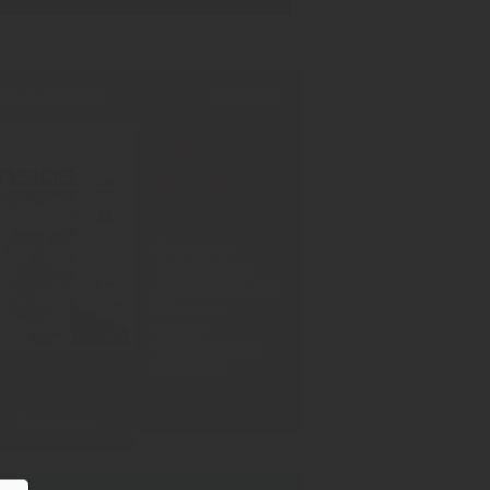
INT-AUSGABE
30.07.2026
Neu!
#1006
Showdown
Zuckersteuer,
dicker Qualm aus
Warstein,
Mission
Impossible bei
Oettinger
Zum Inhalt