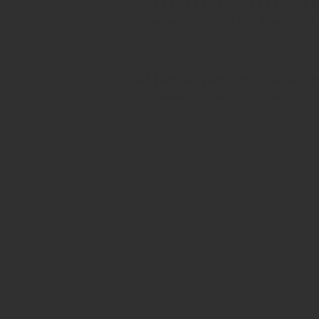
Outsider: Innovation au
Jonathan Ederer über eine Branche, die
09. April 2026
Altenburger: B. Leikeim
Vertriebsleiter Wenzel steigt auf
Alkoholfrei
Alkoholfreies Helles
Kundm
Altenburger
Ratsherrn
Zurück zur Übersicht