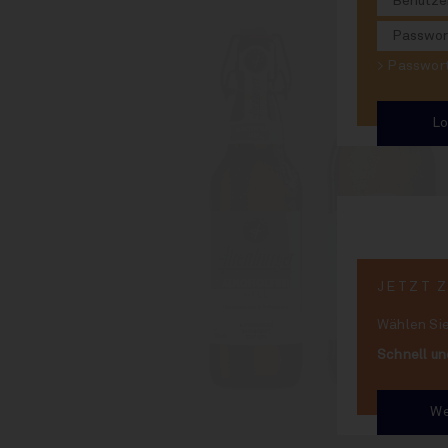
> Passwo
JETZT 
Wählen Sie
Schnell un
We