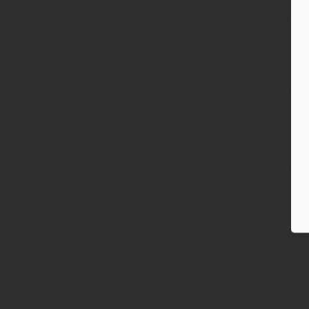
Promo-Anteile im Bierma
Circana-Zahlen
30. Juli 2026
Strobls Bierradar 02/2
Marktforschung zum Halbjahr
16. Juli 2026
Alkoholfrei legt weiter
Jedes zwölfte getrunkene Bier bleifrei
07. Juli 2026
Alkfreier Bierabsatz we
Je nach Lesart: Zunahme um bis zu 7,6 %
18. Juni 2026