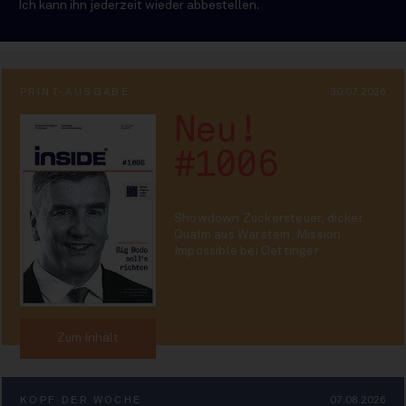
Ich kann ihn jederzeit wieder abbestellen.
PRINT-AUSGABE
30.07.2026
Neu!
#1006
Showdown Zuckersteuer, dicker
Qualm aus Warstein, Mission
Impossible bei Oettinger
Zum Inhalt
KOPF DER WOCHE
07.08.2026