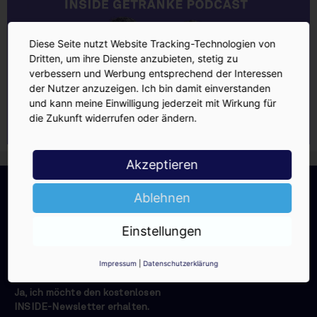
Diese Seite nutzt Website Tracking-Technologien von
Dritten, um ihre Dienste anzubieten, stetig zu
verbessern und Werbung entsprechend der Interessen
der Nutzer anzuzeigen. Ich bin damit einverstanden
und kann meine Einwilligung jederzeit mit Wirkung für
die Zukunft widerrufen oder ändern.
Akzeptieren
INSIDE-Newsletter
INSIDE
Ablehnen
Jetzt anmelden!
Einstellungen
Impressum
|
Datenschutzerklärung
Ja, ich möchte den kostenlosen
INSIDE-Newsletter erhalten.