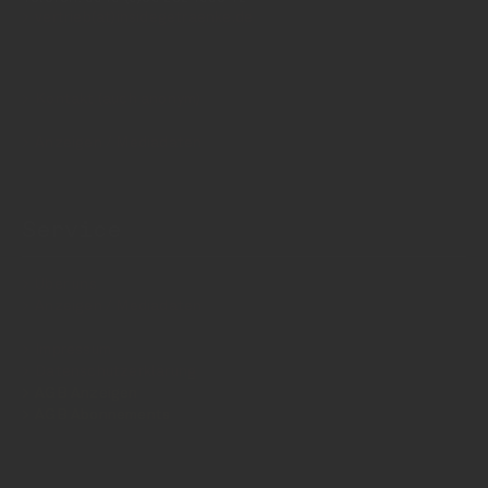
vertrieb(at)insidegetraenke.de
Kontakt (auch anonym)
Anzeigen / Mediadaten
Service
Über uns
Anzeigen / Mediadaten
Impressum
Datenschutzerklärung
AGB Anzeigen
AGB Abonnements