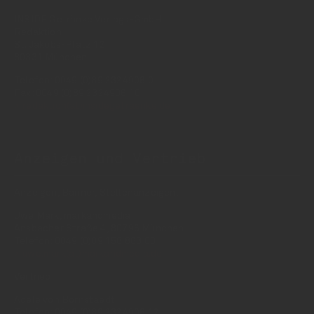
INSIDE Getränke Verlags-GmbH
Redaktion
St. Jakobs-Platz 12
80331 München
Telefon: 0049 (0)89 2324906 0
Fax: 0049 (0)89 2324906 10
redaktion(at)insidegetraenke.de
Anzeigen und Vertrieb
Anzeigen, Banner, Stellenanzeigen:
Uwe Mark, markandmedia
Ansbacher Straße 4, 80796 München
Telefon: 0049 (0)89 158 863 00
uwe.mark(at)markandmedia.de
Vertrieb:
Adele von Bornstaedt
Telefon: 0049 (0)89 2324906 12