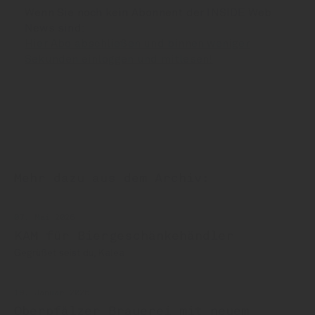
Wenn Sie noch kein Abonnent der INSIDE Web
News sind:
Hier Abo abschließen und binnen weniger
Sekunden einloggen und mitlesen!
Mehr dazu aus dem Archiv:
07. Mai 2026
KAM für Biergeschänkehändler
Gegrüßet seist du, Kalea
19. Januar 2026
Oberpfälzer Brauerei mit neuem