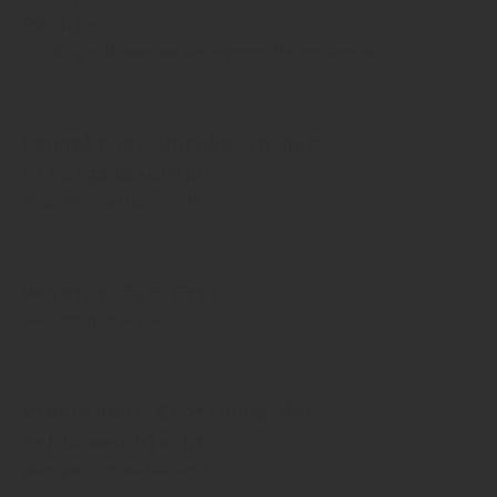
Pächter
25-jähriger Brauer aus den eigenen Reihen übernimmt
07. November 2025
Landskron: Unruhe in der
Erfolgsmaschine
Brau-Manufaktur in Görlitz
26. September 2024
Meister für Ettl
Reimann holt Brauer
16. August 2024
Viechtach: Eröffnung der
Schlammschlacht
Wem gehören die Marken?