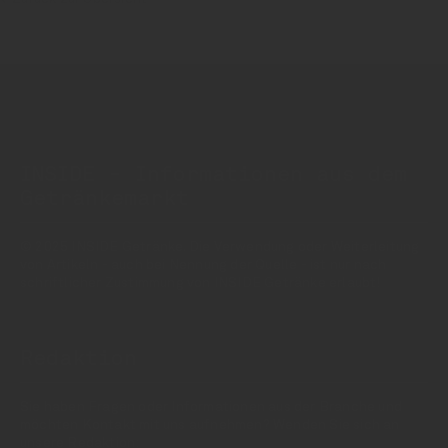
INSIDE - Informationen aus dem
Getränkemarkt
© 2025 INSIDE Getränke. Die Verwendung oder Weiterleitung
von Artikeln - auch bei Nennung der Quelle - ist nur nach
schriftlicher Zustimmung von INSIDE Getränke erlaubt!
Redaktion
Sie haben Fragen oder Informationen aus der Branche und
möchten Kontakt mit uns aufnehmen? Wenden Sie sich an
unsere Redaktion: