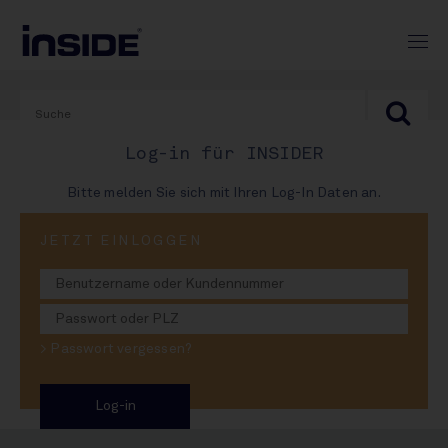
Log-in für INSIDER
Bitte melden Sie sich mit Ihren Log-In Daten an.
PRINT-AUSGABE
JETZT EINLOGGEN
#970
Dicke Luft in Adelholzen
> Passwort vergessen?