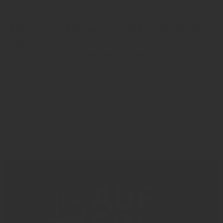
04. Juli 2024
Alles auf Anfang: Projekt Viechtach
ade?
Jetzt müssen dicke Bretter gebohrt werden
Matthias Grall
Markus Grüsser
Markus Grüßer
Florian Kosina
Ludwig Hörnlien
Matthias Strauß
AUF EIN GLAS | DER INSIDE-PODCAST