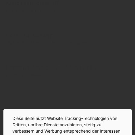
Kunzmann ohne Gf
Aus „persönlichen Gründen“
17. März 2026
Exit in Dasing
"Aus persönlichen Gründen nicht verlängert"
12. März 2026
Oppmann-Secco für L‘Osteria
Zuschlag für Meier
Oppmann
Kunzmann
Christian Meier
Diese Seite nutzt Website Tracking-Technologien von
Dritten, um ihre Dienste anzubieten, stetig zu
AUF EIN GLAS | DER INSIDE-PODCAST
verbessern und Werbung entsprechend der Interessen