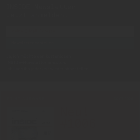
INSIDE-Newsletter
INSIDE
Jetzt anmelden!
Ja, ich möchte den kostenlosen
INSIDE-Newsletter erhalten.
Ich kann ihn jederzeit wieder abbestellen.
PRINT-AUSGABE
30.07.2026
Neu!
#1006