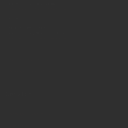
Telefon: 0049 (0)89 158 863 00
uwe.mark(at)markandmedia.de
Vertrieb:
Adele von Bornstaedt
Telefon: 0049 (0)89 2324906 12
vertrieb(at)insidegetraenke.de
Kontakt (auch anonym)
Anzeigen / Mediadaten
Service
Über uns
Anzeigen / Mediadaten
Impressum