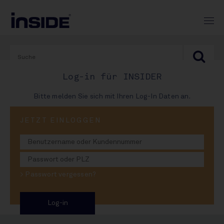
Log-in für INSIDER
Bitte melden Sie sich mit Ihren Log-In Daten an.
PRINT-AUSGABE
JETZT EINLOGGEN
#965
Hex-Hex in Warstein: Wie
> Passwort vergessen?
Helmut Hörz verschwand