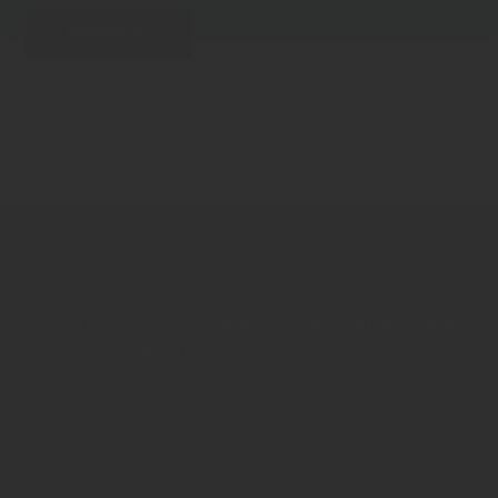
Weiterlesen
Zurück zur Übersicht
INSIDE - Informationen aus dem
Getränkemarkt
© 2025 INSIDE Getränke. Die Verwendung oder Weiterleitung
von Artikeln - auch bei Nennung der Quelle - ist nur nach
schriftlicher Zustimmung von INSIDE Getränke erlaubt!