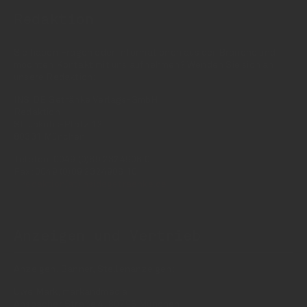
Redaktion
Sie haben Fragen oder Informationen aus der Branche und
möchten Kontakt mit uns aufnehmen? Wenden Sie sich an
unsere Redaktion:
INSIDE Getränke Verlags-GmbH
Redaktion
St. Jakobs-Platz 12
80331 München
Telefon: 0049 (0)89 2324906 0
Fax: 0049 (0)89 2324906 10
redaktion(at)insidegetraenke.de
Anzeigen und Vertrieb
Anzeigen, Banner, Stellenanzeigen:
Uwe Mark, markandmedia
Ansbacher Straße 4, 80796 München