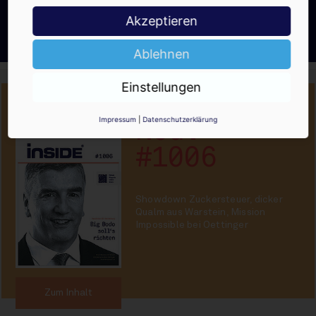
Ja, ich möchte den kostenlosen
Akzeptieren
INSIDE-Newsletter erhalten.
Ich kann ihn jederzeit wieder abbestellen.
Ablehnen
Einstellungen
PRINT-AUSGABE
30.07.2026
Impressum
|
Datenschutzerklärung
Neu!
#1006
Showdown Zuckersteuer, dicker
Qualm aus Warstein, Mission
Impossible bei Oettinger
Zum Inhalt