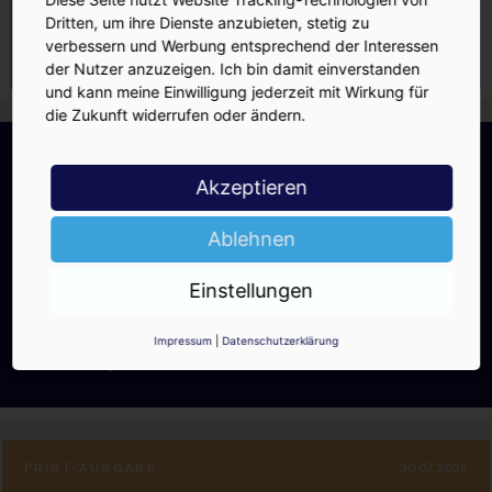
Dritten, um ihre Dienste anzubieten, stetig zu
verbessern und Werbung entsprechend der Interessen
der Nutzer anzuzeigen. Ich bin damit einverstanden
und kann meine Einwilligung jederzeit mit Wirkung für
die Zukunft widerrufen oder ändern.
INSIDE-Newsletter
INSIDE
Jetzt anmelden!
Akzeptieren
Ablehnen
Einstellungen
Ja, ich möchte den kostenlosen
Impressum
|
Datenschutzerklärung
INSIDE-Newsletter erhalten.
Ich kann ihn jederzeit wieder abbestellen.
PRINT-AUSGABE
30.07.2026