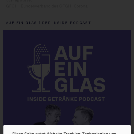
GFGH
Bundesverband des GFGH
Corona
AUF EIN GLAS | DER INSIDE-PODCAST
Diese Seite nutzt Website Tracking-Technologien von