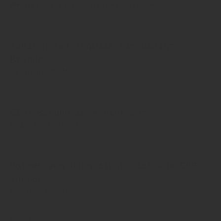
Weitere Händler und Umsätze für Joint Venture
27. November 2025
Tokio Hotel-Tequila für Rising
Brands
GES mit Kaulitz-Marke
20. November 2025
GES: Semunovic steigt auf
Holger von Dorn rückt ab
18. November 2025
Holger von Dorn zieht sich aus GES
zurück
Semunovic steigt auf
09. Oktober 2025