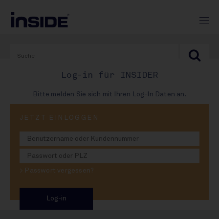
Log-in für INSIDER
Bitte melden Sie sich mit Ihren Log-In Daten an.
PRINT-AUSGABE
JETZT EINLOGGEN
#994
Heineken: Feuer unterm
> Passwort vergessen?
DACH