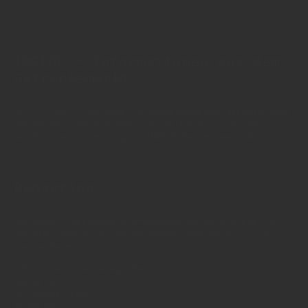
INSIDE - Informationen aus dem
Getränkemarkt
© 2025 INSIDE Getränke. Die Verwendung oder Weiterleitung
von Artikeln - auch bei Nennung der Quelle - ist nur nach
schriftlicher Zustimmung von INSIDE Getränke erlaubt!
Redaktion
Sie haben Fragen oder Informationen aus der Branche und
möchten Kontakt mit uns aufnehmen? Wenden Sie sich an
unsere Redaktion:
INSIDE Getränke Verlags-GmbH
Redaktion
St. Jakobs-Platz 12
80331 München