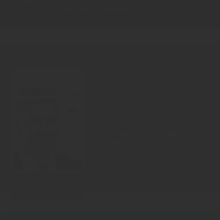
Ich kann ihn jederzeit wieder abbestellen.
PRINT-AUSGABE
30.07.2026
Neu!
#1006
Showdown Zuckersteuer, dicker
Qualm aus Warstein, Mission
Impossible bei Oettinger
Zum Inhalt