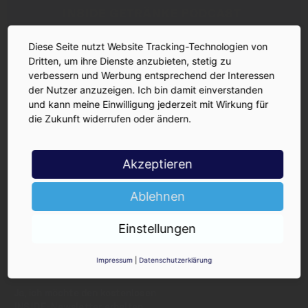
Diese Seite nutzt Website Tracking-Technologien von
Dritten, um ihre Dienste anzubieten, stetig zu
verbessern und Werbung entsprechend der Interessen
der Nutzer anzuzeigen. Ich bin damit einverstanden
und kann meine Einwilligung jederzeit mit Wirkung für
die Zukunft widerrufen oder ändern.
Akzeptieren
INSIDE-Newsletter
INSIDE
Ablehnen
Jetzt anmelden!
Einstellungen
Impressum
|
Datenschutzerklärung
Ja, ich möchte den kostenlosen
INSIDE-Newsletter erhalten.