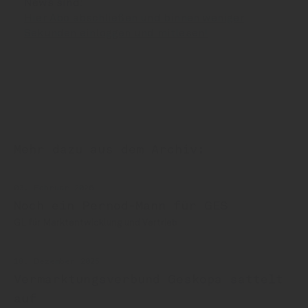
News sind:
Hier Abo abschließen und binnen weniger
Sekunden einloggen und mitlesen!
Mehr dazu aus dem Archiv:
03. Februar 2026
Noch ein Pernod-Mann für GES
GL für Marktentwicklung und Vertrieb
18. Dezember 2025
Vermarktungsverbund Geskopa sattelt
auf