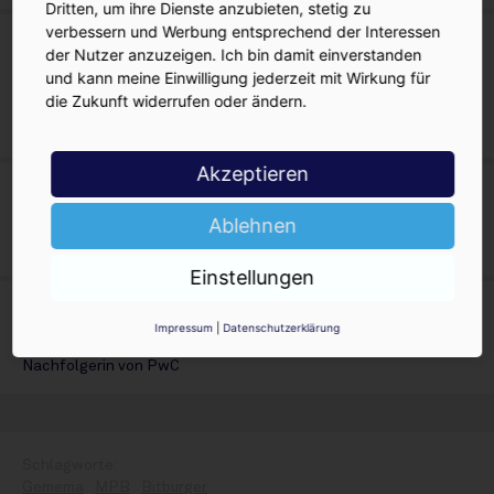
Dritten, um ihre Dienste anzubieten, stetig zu
verbessern und Werbung entsprechend der Interessen
16. Juli 2026
der Nutzer anzuzeigen. Ich bin damit einverstanden
Bitburger: Halbzeit-Absatz-Analyse
und kann meine Einwilligung jederzeit mit Wirkung für
die Zukunft widerrufen oder ändern.
2026
Platz 3
Akzeptieren
05. Juni 2026
Bitburg im Fokus
Ablehnen
Rumble in der Eifel
Einstellungen
08. Mai 2026
Impressum
|
Datenschutzerklärung
Bitburg: Finanz-Gf weg
Nachfolgerin von PwC
Gemema
MPB
Bitburger