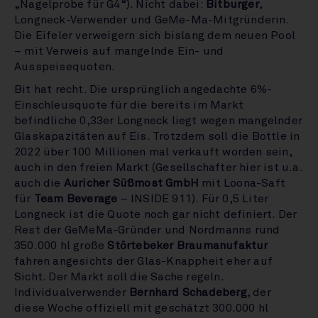
„Nagelprobe für G4“). Nicht dabei:
Bitburger
,
Longneck-Verwender und GeMe-Ma-Mitgründerin.
Die Eifeler verweigern sich bislang dem neuen Pool
– mit Verweis auf mangelnde Ein- und
Ausspeisequoten.
Bit hat recht. Die ursprünglich angedachte 6%-
Einschleusquote für die bereits im Markt
befindliche 0,33er Longneck liegt wegen mangelnder
Glaskapazitäten auf Eis. Trotzdem soll die Bottle in
2022 über 100 Millionen mal verkauft worden sein,
auch in den freien Markt (Gesellschafter hier ist u.a.
auch die
Auricher Süßmost GmbH
mit Loona-Saft
für
Team Beverage
– INSIDE 911). Für 0,5 Liter
Longneck ist die Quote noch gar nicht definiert. Der
Rest der GeMeMa-Gründer und Nordmanns rund
350.000 hl große
Störtebeker Braumanufaktur
fahren angesichts der Glas-Knappheit eher auf
Sicht. Der Markt soll die Sache regeln.
Individualverwender
Bernhard Schadeberg
, der
diese Woche offiziell mit geschätzt 300.000 hl