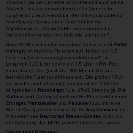
Vitamalz bei der GeMeMa andockte und auch seine
Rolinck
-Hektos umswitchen dürfte (bereits in
Longneck), bleibt voerst bei der Individualpulle für
Krombacher
. Genau darin liegt freilich die
Nagelprobe für die GeMeMa: wannwerden die
Individualverwender ihre Gebinde umrüsten?
Beim MPB machen die Verantwortlichen um Gf
Peter
Hahn
gleich mehrere Flaschen auf. Neben der 0,5
Liter Longneck wurden „Verwenderkreise“ für
Longneck 0,33 Liter sowie ein 0,5 Liter NRW-Pool
konstituiert, der geschätzt 800 Mio im Umlauf
befindliche Flaschen ablösen soll. Die großen NRW-
Verwender sind allerdings ausgerechnet GeMeMa-
Mitgründerin
Radeberger
(u.a.
Kindl, Sternburg
),
Pia
Kollmar
(mit
Oettinger
) und die Weißbierfraktion um
Erdinger, Franziskaner
und
Paulaner
(u.a. mit eine
Mio hl
Spezi
), deren Technik-Gf
Dr. Jörg Lehmann
als
Präsident des
Deutschen Brauer-Bundes
2020 von
der Gründung des MPB unsanft überrascht wurde.
Darum fehlt Bitburger