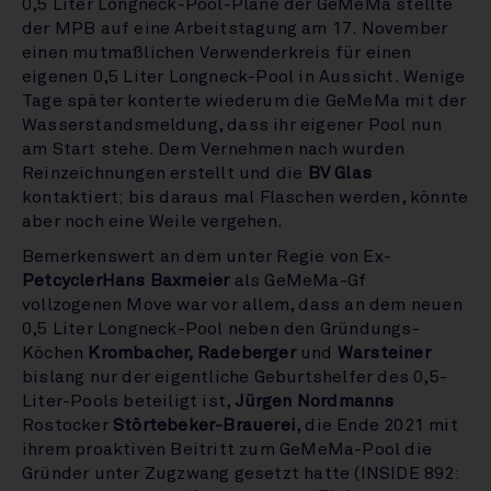
0,5 Liter Longneck-Pool-Pläne der GeMeMa stellte
der MPB auf eine Arbeitstagung am 17. November
einen mutmaßlichen Verwenderkreis für einen
eigenen 0,5 Liter Longneck-Pool in Aussicht. Wenige
Tage später konterte wiederum die GeMeMa mit der
Wasserstandsmeldung, dass ihr eigener Pool nun
am Start stehe. Dem Vernehmen nach wurden
Reinzeichnungen erstellt und die
BV Glas
kontaktiert; bis daraus mal Flaschen werden, könnte
aber noch eine Weile vergehen.
Bemerkenswert an dem unter Regie von Ex-
Petcycler
Hans Baxmeier
als GeMeMa-Gf
vollzogenen Move war vor allem, dass an dem neuen
0,5 Liter Longneck-Pool neben den Gründungs-
Köchen
Krombacher, Radeberger
und
Warsteiner
bislang nur der eigentliche Geburtshelfer des 0,5-
Liter-Pools beteiligt ist,
Jürgen Nordmanns
Rostocker
Störtebeker-Brauerei
, die Ende 2021 mit
ihrem proaktiven Beitritt zum GeMeMa-Pool die
Gründer unter Zugzwang gesetzt hatte (INSIDE 892: