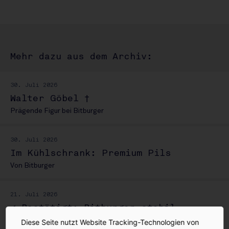
Mehr dazu aus dem Archiv:
30. Juli 2026
Walter Göbel †
Prägende Figur bei Bitburger
30. Juli 2026
Im Kühlschrank: Premium Pils
Von Bitburger
21. Juli 2026
✔ Bestätigt: Bitburger stabil
WM stützt Absatz
Diese Seite nutzt Website Tracking-Technologien von