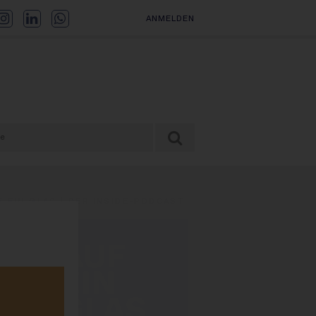
ANMELDEN
F EIN GLAS | DER INSIDE-PODCAST