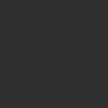
 oder Weiterleitung von Artikeln - auch bei Nennung der Quelle - is
etränke erlaubt!
Anzeigen und Vertrieb
Ser
us der
Anzeigen, Banner, Stellenanzeigen:
Über 
Anzei
Uwe Mark, markandmedia
e
Ansbacher Straße 4, 80796 München
Impr
Telefon: 0049 (0)89 158 863 00
Daten
uwe.mark(at)markandmedia.de
AGB 
Vertrieb:
AGB 
Adele von Bornstaedt
Telefon: 0049 (0)89 2324906 12
vertrieb(at)insidegetraenke.de