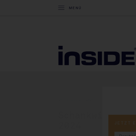
MENÜ
25. Februar 2025
Schankwirtsch
JETZT 
2024