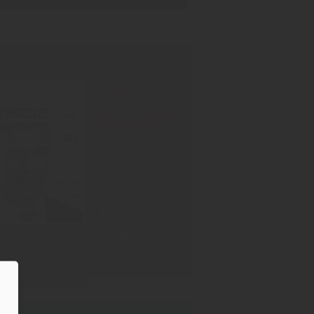
INT-AUSGABE
30.07.2026
Neu!
#1006
Showdown
Zuckersteuer,
dicker Qualm aus
Warstein,
Mission
Impossible bei
Oettinger
Zum Inhalt