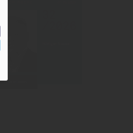
PF DER WOCHE
07.08.2026
32
/2026
Rüdiger Sasse
Weiterlesen