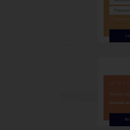
Regionale Unterschiede
> Passwo
Sie möchten hier weiterl
Dann melden Sie sich bitte rec
INSIDE ist kostenpflichtig und
Wenn Sie noch kein Abonnent 
Hier Abo abschließen und binn
mitlesen!
JETZT 
Wählen Sie
Schnell un
We