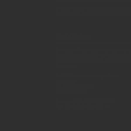
© 2025 INSIDE Getränke. Die Verwendung
schriftlicher Zustimmung von INSIDE G
Redaktion
Sie haben Fragen oder Informationen a
Branche und möchten Kontakt mit uns
aufnehmen? Wenden Sie sich an unser
Redaktion:
INSIDE Getränke Verlags-GmbH
Redaktion
St. Jakobs-Platz 12
80331 München
Telefon: 0049 (0)89 2324906 0
Fax: 0049 (0)89 2324906 10
redaktion(at)insidegetraenke.de