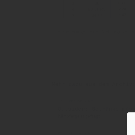
Veränderungen in den Nielsengebieten 
Mehr dazu aus dem Archiv
12. Februar 2026
Outsider: Getränke müs
Kämpfergeist gefragt
02. Februar 2026