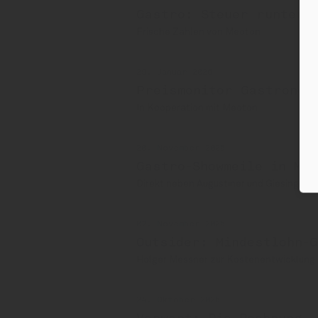
Gastro: Steuer runter,
Frische Zahlen von Meoton
29. Januar 2026
Preismonitor Gastronom
In Kooperation mit Meoton
20. November 2025
Gastro-Showmeile in Mün
Direkt neben Augustiner und Giesinger
07. November 2025
Outsider: Mindestlohn-
Holger Messner zur Kostenentwicklung
24. Oktober 2025