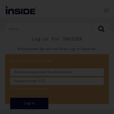
Log-in für INSIDER
Bitte melden Sie sich mit Ihren Log-In Daten an.
PRINT-AUSGABE
JETZT EINLOGGEN
#1004
Geheimaktion
> Passwort vergessen?
Flaschenpost, Wolters'
Überlebenskampf, Zucker-
Hin-und-Her