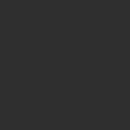
INSIDE - Informationen aus dem
Getränkemarkt
© 2025 INSIDE Getränke. Die Verwendung oder Weiterleitung
von Artikeln - auch bei Nennung der Quelle - ist nur nach
schriftlicher Zustimmung von INSIDE Getränke erlaubt!
Redaktion
Sie haben Fragen oder Informationen aus der Branche und
möchten Kontakt mit uns aufnehmen? Wenden Sie sich an
unsere Redaktion:
INSIDE Getränke Verlags-GmbH
Redaktion
St. Jakobs-Platz 12
80331 München
Telefon: 0049 (0)89 2324906 0
Fax: 0049 (0)89 2324906 10
redaktion(at)insidegetraenke.de