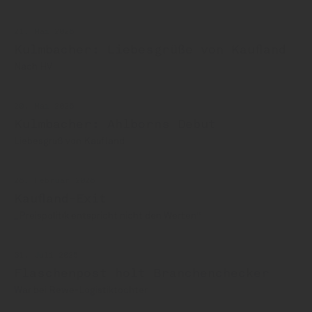
21. Mai 2026
Kulmbacher: Liebesgrüße von Kaufland
Nach HV
20. Mai 2026
Kulmbacher: Ahlborns Debut
Liebesgruß von Kaufland
26. Februar 2026
Kaufland-Exit
„Preispolitik entspricht nicht den Werten“
31. Juli 2025
Flaschenpost holt Branchenchecker
War bei Rewe-Logistiktochter