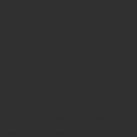
Mehr dazu aus dem Archiv:
01. Juli 2026
✔ Bestätigt: DGL mit Logistikzentrum
in Sachsen
LEH-Giganten als Kunden
30. Juni 2026
Flaschenpost angelt sich Mega-
Lieferanten
“Weiterhin eigenständige Wettbewerber"