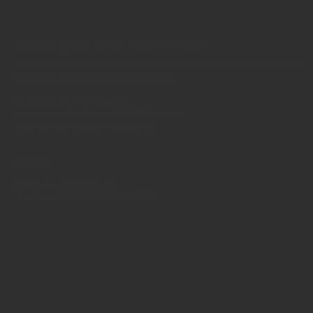
Anzeigen und Vertrieb
Anzeigen, Banner, Stellenanzeigen:
Uwe Mark, markandmedia
Ansbacher Straße 4, 80796 München
Telefon: 0049 (0)89 158 863 00
uwe.mark(at)markandmedia.de
Vertrieb:
Adele von Bornstaedt
Telefon: 0049 (0)89 2324906 12
vertrieb(at)insidegetraenke.de
Kontakt (auch anonym)
Anzeigen / Mediadaten