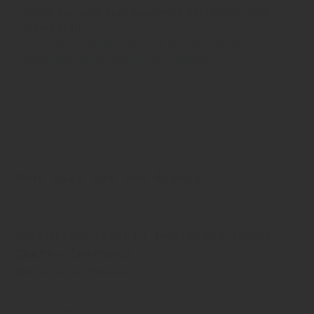
Wenn Sie noch kein Abonnent der INSIDE Web
News sind:
Hier Abo abschließen und binnen weniger
Sekunden einloggen und mitlesen!
Mehr dazu aus dem Archiv:
30. Juli 2026
Berentzen/Vivaris bestellen neues
Gastro-Chefmenü
Abkühlem in der Probezeit
23. Juli 2026