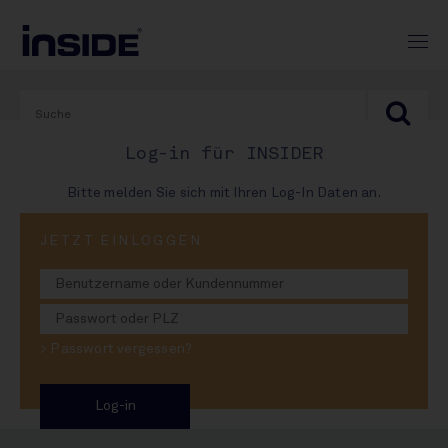
Log-in für INSIDER
Bitte melden Sie sich mit Ihren Log-In Daten an.
PRINT-AUSGABE
JETZT EINLOGGEN
#982
Rotkäppchen und die Wölfin
> Passwort vergessen?