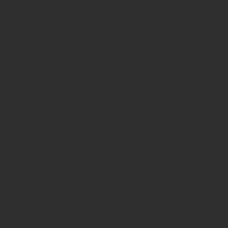
INSIDE - Informationen aus dem
Getränkemarkt
© 2025 INSIDE Getränke. Die Verwendung oder Weiterleitung
von Artikeln - auch bei Nennung der Quelle - ist nur nach
schriftlicher Zustimmung von INSIDE Getränke erlaubt!
Redaktion
Sie haben Fragen oder Informationen aus der Branche und
möchten Kontakt mit uns aufnehmen? Wenden Sie sich an
unsere Redaktion:
INSIDE Getränke Verlags-GmbH
Redaktion
St. Jakobs-Platz 12