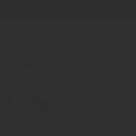
INSIDE-Newsletter erhalten.
Ich kann ihn jederzeit wieder abbestellen.
PRINT-AUSGABE
30.07.2026
Neu!
#1006
Showdown Zuckersteuer, dicker
Qualm aus Warstein, Mission
Impossible bei Oettinger
Zum Inhalt