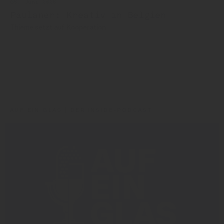
05. Juni 2026
Paulaner: Kreativ in Belgien
Thieme setzt auf Kooperation
Berentzen
Paulaner
Miomio
Oliver Schwegmann
Spezi
AUF EIN GLAS | DER INSIDE-PODCAST