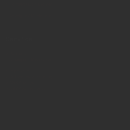
Kontakt (auch anonym)
Anzeigen / Mediadaten
Service
Über uns
Anzeigen / Mediadaten
Impressum
Datenschutzerklärung
AGB Anzeigen
AGB Abonnements