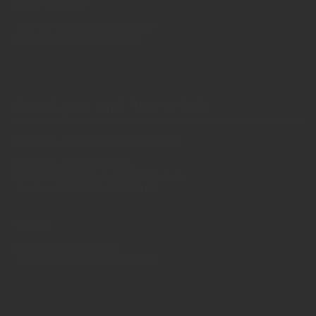
80331 München
Telefon: 0049 (0)89 2324906 0
Fax: 0049 (0)89 2324906 10
redaktion(at)insidegetraenke.de
Anzeigen und Vertrieb
Anzeigen, Banner, Stellenanzeigen:
Uwe Mark, markandmedia
Ansbacher Straße 4, 80796 München
Telefon: 0049 (0)89 158 863 00
uwe.mark(at)markandmedia.de
Vertrieb:
Adele von Bornstaedt
Telefon: 0049 (0)89 2324906 12
vertrieb(at)insidegetraenke.de