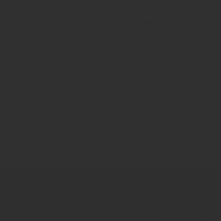
Kreiszlauf beim Brauer
Erdinger-Gf kandidiert für Präsidentsch
Einsiedler Brauhaus
Einsiedler
Zurück zur Übersicht