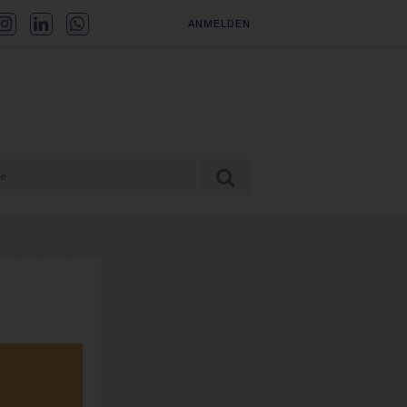
ANMELDEN
F EIN GLAS | DER INSIDE-PODCAST