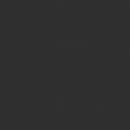
INSIDE - Informatio
© 2025 INSIDE Getränke. Die Verwendung
schriftlicher Zustimmung von INSIDE G
Redaktion
Sie haben Fragen oder Informationen a
Branche und möchten Kontakt mit uns
aufnehmen? Wenden Sie sich an unser
Redaktion:
INSIDE Getränke Verlags-GmbH
Redaktion
St. Jakobs-Platz 12
80331 München
Telefon: 0049 (0)89 2324906 0
Fax: 0049 (0)89 2324906 10
redaktion(at)insidegetraenke.de