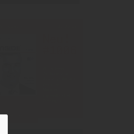
INT-AUSGABE
30.07.2026
Neu!
#1006
Showdown
Zuckersteuer,
dicker Qualm aus
Warstein,
Mission
Impossible bei
Oettinger
Zum Inhalt