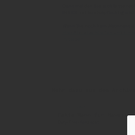
Dann melden Sie sich bitte rec
INSIDE ist kostenpflichtig und
Wenn Sie noch kein Abonnent 
Hier Abo abschließen und binn
mitlesen!
Mehr dazu aus dem Archiv
16. Juli 2026
Fakta-Mann für Hawesko
Duty-Free-Spezialist