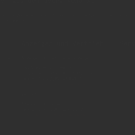
nen aus dem Getränkemarkt
 oder Weiterleitung von Artikeln - auch bei Nennung der Quelle - is
etränke erlaubt!
Anzeigen und Vertrieb
Ser
us der
Anzeigen, Banner, Stellenanzeigen:
Über 
Anzei
Uwe Mark, markandmedia
e
Ansbacher Straße 4, 80796 München
Impr
Telefon: 0049 (0)89 158 863 00
Daten
uwe.mark(at)markandmedia.de
AGB 
Vertrieb:
AGB 
Adele von Bornstaedt
Telefon: 0049 (0)89 2324906 12
vertrieb(at)insidegetraenke.de