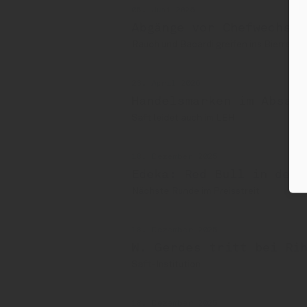
05. Juni 2026
Abgänge vor Chefwechsel
Rauch und Bacardi greifen ins Bierregal
23. April 2026
Handelsmarken im Absat
Saft leidet auch im LEH
18. Dezember 2025
Edeka: Red Bull in der 
Nächste Runde im Preisstreit
18. Dezember 2025
W. Gerdes tritt bei Ri
Saft-Institution
18. Dezember 2025