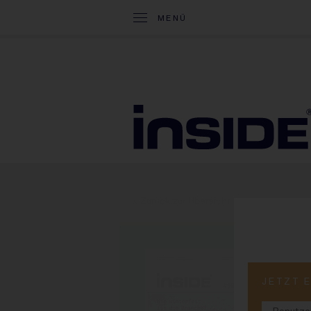
MENÜ
< Zurück zur Übersicht
PRINT-
JETZT 
#9