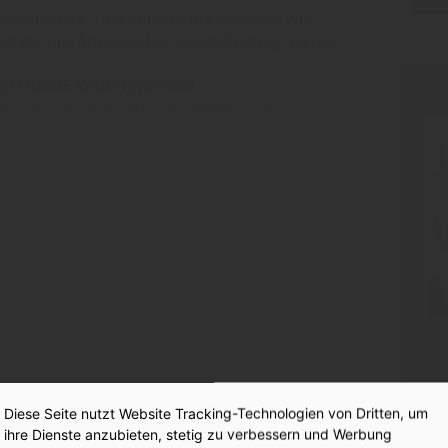
hts oben an - der Nachrichtenbereich von
 steht nur Abonnenten zur Verfügung. Danke!
der INSIDE Web News sind:
PR
en weniger Sekunden einloggen und
:
Diese Seite nutzt Website Tracking-Technologien von Dritten, um
ihre Dienste anzubieten, stetig zu verbessern und Werbung