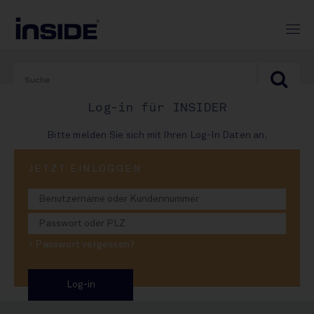
Log-in für INSIDER
Bitte melden Sie sich mit Ihren Log-In Daten an.
PRINT-AUSGABE
JETZT EINLOGGEN
#968
Spezifabrik für Paulaner
> Passwort vergessen?