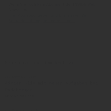
Wenn Sie noch kein Abonnent der INSIDE Web
News sind:
Hier Abo abschließen und binnen weniger
Sekunden einloggen und mitlesen!
Mehr dazu aus dem Archiv:
20. November 2025
Adrian Klie mit neuen Aufgaben bei
Radeberger
Mehr als nur Pepsi
25. September 2025