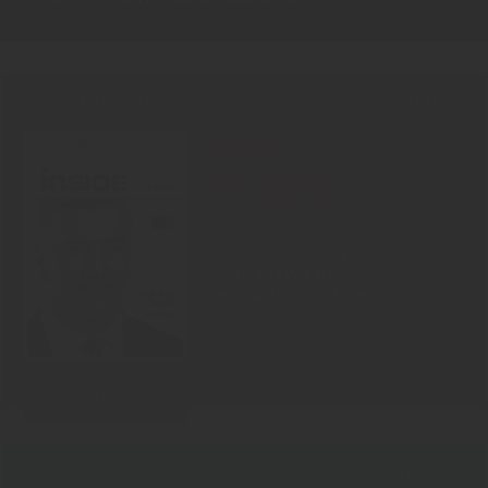
PRINT-AUSGABE
30.07.2026
Neu!
#1006
Showdown Zuckersteuer, dicker
Qualm aus Warstein, Mission
Impossible bei Oettinger
Zum Inhalt
KOPF DER WOCHE
31.07.2026