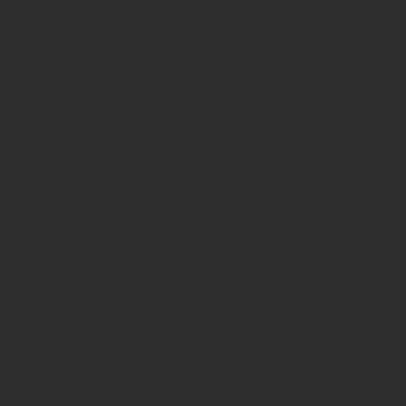
INSIDE - Informationen aus dem
Getränkemarkt
© 2025 INSIDE Getränke. Die Verwendung oder Weiterleitung
von Artikeln - auch bei Nennung der Quelle - ist nur nach
schriftlicher Zustimmung von INSIDE Getränke erlaubt!
Redaktion
Sie haben Fragen oder Informationen aus der Branche und
möchten Kontakt mit uns aufnehmen? Wenden Sie sich an
unsere Redaktion:
INSIDE Getränke Verlags-GmbH
Redaktion
St. Jakobs-Platz 12
80331 München