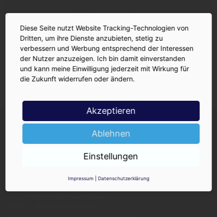
Diese Seite nutzt Website Tracking-Technologien von
Dritten, um ihre Dienste anzubieten, stetig zu
verbessern und Werbung entsprechend der Interessen
der Nutzer anzuzeigen. Ich bin damit einverstanden
und kann meine Einwilligung jederzeit mit Wirkung für
die Zukunft widerrufen oder ändern.
Akzeptieren
INSIDE-Newsletter
INSIDE
Jetzt anmelden!
Ablehnen
Einstellungen
Impressum
|
Datenschutzerklärung
Ja, ich möchte den kostenlosen
INSIDE-Newsletter erhalten.
Ich kann ihn jederzeit wieder abbestellen.