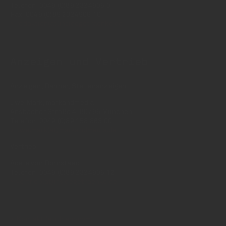
Telefon: 0049 (0)89 2324906 0
Fax: 0049 (0)89 2324906 10
redaktion(at)insidegetraenke.de
Anzeigen und Vertrieb
Anzeigen, Banner, Stellenanzeigen:
Uwe Mark, markandmedia
Ansbacher Straße 4, 80796 München
Telefon: 0049 (0)89 158 863 00
uwe.mark(at)markandmedia.de
Vertrieb:
Adele von Bornstaedt
Telefon: 0049 (0)89 2324906 12
vertrieb(at)insidegetraenke.de
Kontakt (auch anonym)