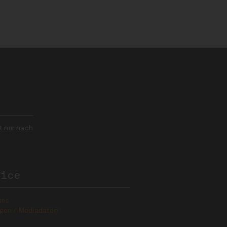
t nur nach
vice
uns
gen / Mediadaten