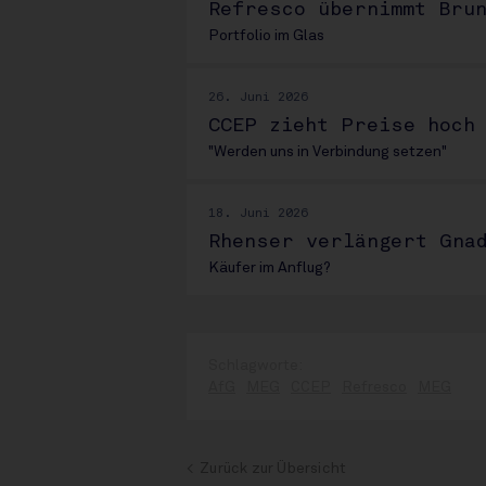
Refresco übernimmt Bru
Portfolio im Glas
26. Juni 2026
CCEP zieht Preise hoch
"Werden uns in Verbindung setzen"
18. Juni 2026
Rhenser verlängert Gna
Käufer im Anflug?
AfG
MEG
CCEP
Refresco
MEG
Zurück zur Übersicht