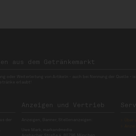
nen aus dem Getränkemarkt
 oder Weiterleitung von Artikeln - auch bei Nennung der Quelle - is
etränke erlaubt!
Anzeigen und Vertrieb
Ser
us der
Anzeigen, Banner, Stellenanzeigen:
Über 
Anzei
Uwe Mark, markandmedia
e
Ansbacher Straße 4, 80796 München