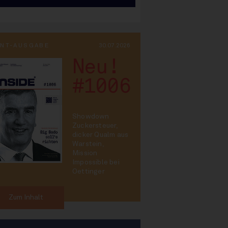
INT-AUSGABE
30.07.2026
Neu!
#1006
Showdown
Zuckersteuer,
dicker Qualm aus
Warstein,
Mission
Impossible bei
Oettinger
Zum Inhalt