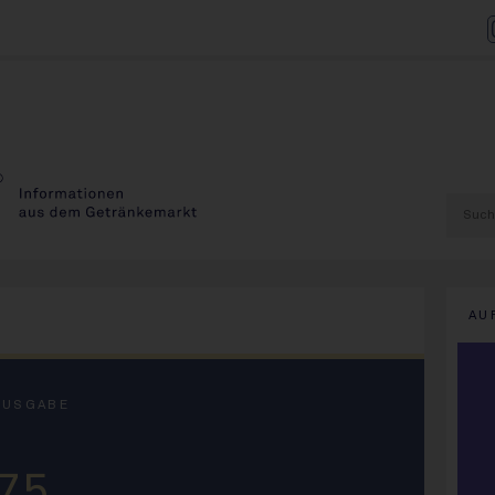
AU
AUSGABE
75