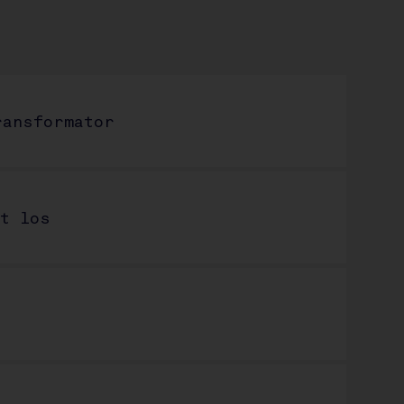
:
ransformator
zt los