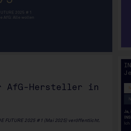
FUTURE 2025 # 1
e AfG: Alle wollen
IN
I
J
r AfG-Hersteller in
Ja,
INS
DE FUTURE 2025 #1 (Mai 2025) veröffentlicht.
Ich