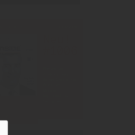
INT-AUSGABE
30.07.2026
Neu!
#1006
Showdown
Zuckersteuer,
dicker Qualm aus
Warstein,
Mission
Impossible bei
Oettinger
Zum Inhalt