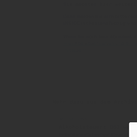
Sie möchten hier weiterl
Dann melden Sie sich bitte rec
INSIDE ist kostenpflichtig und
Wenn Sie noch kein Abonnent 
Hier Abo abschließen und binn
mitlesen!
Mehr dazu aus dem Archiv
30. Juni 2026
Alkoholsteuer: BSI weit
Verband erwartet weniger Steuereinna