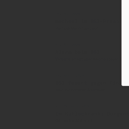
29. Mai 2026
Wechsel im BSI-Präsidiu
Pernod-Mann rückt auf
07. Mai 2026
Alarm beim BSI
Verband erregt über Alkoholsteuer-Deb
15. April 2026
BSI feuert gegen Finanz
Nein zur höheren Alksteuer
23. Oktober 2025
Im Kühlschrank: Burgen
Gibt es bei Aldi Nord