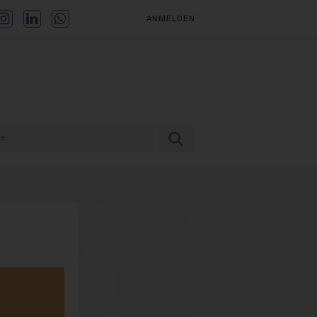
ANMELDEN
F EIN GLAS | DER INSIDE-PODCAST