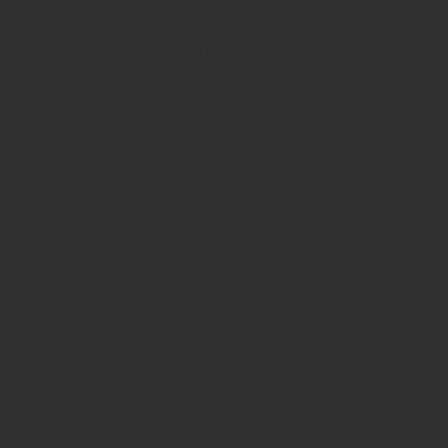
14. August 2025
Branche nach Pfand-Kla
Alkoholfreie Spirituosen
Dicom
BSI
Private Brauer
Zurück zur Übersicht