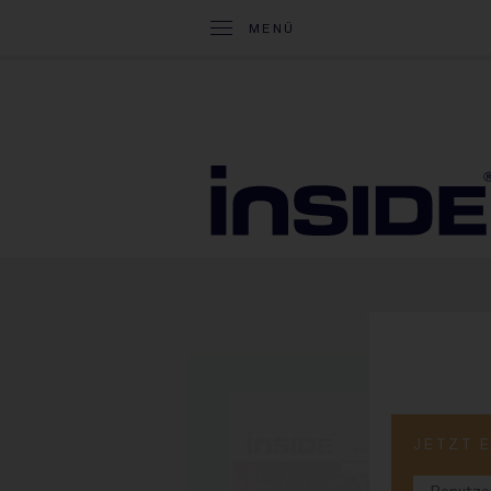
MENÜ
< Zurück zur Übersicht
PRINT-
JETZT 
#9