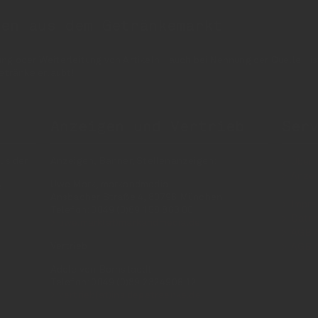
nen aus dem Getränkemarkt
 oder Weiterleitung von Artikeln - auch bei Nennung der Quelle - is
etränke erlaubt!
Anzeigen und Vertrieb
Ser
us der
Anzeigen, Banner, Stellenanzeigen:
Über 
Anzei
Uwe Mark, markandmedia
e
Ansbacher Straße 4, 80796 München
Impr
Telefon: 0049 (0)89 158 863 00
Daten
uwe.mark(at)markandmedia.de
AGB 
Vertrieb:
AGB 
Adele von Bornstaedt
Telefon: 0049 (0)89 2324906 12
vertrieb(at)insidegetraenke.de