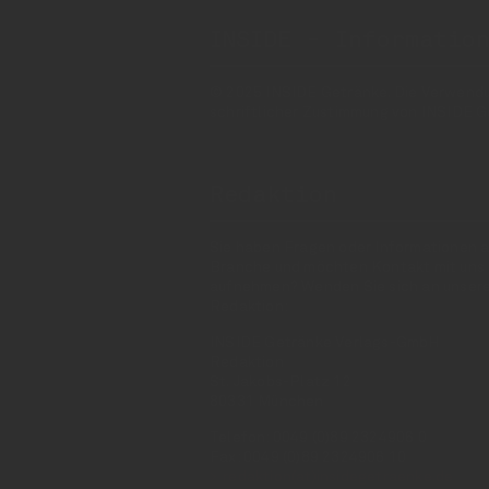
INSIDE - Informatio
© 2025 INSIDE Getränke. Die Verwendung
schriftlicher Zustimmung von INSIDE G
Redaktion
Sie haben Fragen oder Informationen a
Branche und möchten Kontakt mit uns
aufnehmen? Wenden Sie sich an unser
Redaktion:
INSIDE Getränke Verlags-GmbH
Redaktion
St. Jakobs-Platz 12
80331 München
Telefon: 0049 (0)89 2324906 0
Fax: 0049 (0)89 2324906 10
redaktion(at)insidegetraenke.de