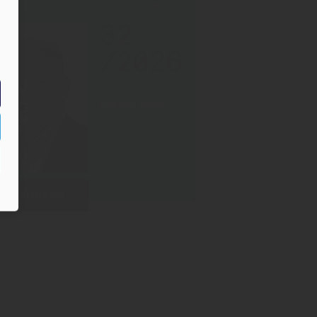
PF DER WOCHE
07.08.2026
32
/2026
Rüdiger Sasse
Weiterlesen