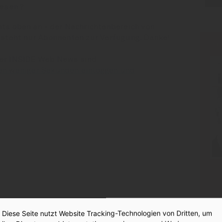
esen?
hts oben an - der Nachrichtenbereich von
 steht nur Abonnenten zur Verfügung. Danke!
PR
der INSIDE Web News sind:
en weniger Sekunden einloggen und
:
er auf Konfrontation
Diese Seite nutzt Website Tracking-Technologien von Dritten, um
hmen als vom BMF geplant