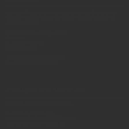
Sie haben Fragen oder Informationen aus der Branche und
möchten Kontakt mit uns aufnehmen? Wenden Sie sich an
unsere Redaktion:
INSIDE Getränke Verlags-GmbH
Redaktion
St. Jakobs-Platz 12
80331 München
Telefon: 0049 (0)89 2324906 0
Fax: 0049 (0)89 2324906 10
redaktion(at)insidegetraenke.de
Anzeigen und Vertrieb
Anzeigen, Banner, Stellenanzeigen:
Uwe Mark, markandmedia
Ansbacher Straße 4, 80796 München
Telefon: 0049 (0)89 158 863 00