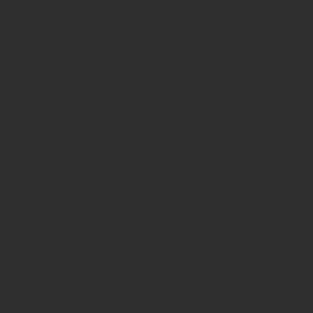
uwe.mark(at)markandmedia.de
Vertrieb:
Adele von Bornstaedt
Telefon: 0049 (0)89 2324906 12
vertrieb(at)insidegetraenke.de
Kontakt (auch anonym)
Anzeigen / Mediadaten
Service
Über uns
Anzeigen / Mediadaten
Impressum
Datenschutzerklärung
AGB Anzeigen