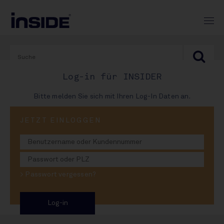
Log-in für INSIDER
Bitte melden Sie sich mit Ihren Log-In Daten an.
JETZT EINLOGGEN
13. Februar 2025
Der Don bleibt Sierra
Madre treu
> Passwort vergessen?
Rum-Partnerschaft verlängert