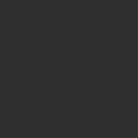
10. März 2026
Sierra Madre stockt Whisky auf
Fünf Marken on top
29. Januar 2026
Spirituosenabsatz 2025: Diageos
tiefe Wunde
Spritbaisse mit Ausreißern
Diageo
Don Papa
Sierra Madre
AUF EIN GLAS | DER INSIDE-PODCAST