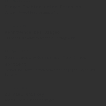
03. August 2026
Diageo-Tochter unter Beschuss
Vorwurf: "Verstöße bei Aromastoffen"
30. Juli 2026
Kehrtwende bei Diageo
Britische Spritkonzern setzt auf Bruttogewinn
09. April 2026
Spirituosen-Konzerne: Top 3 neu
sortiert
Pernod und Brown Forman formieren sich gegen Diageo und
Suntory
26. März 2026
Zu viel Whiskey
Absatzkrise für Hochprozentiges