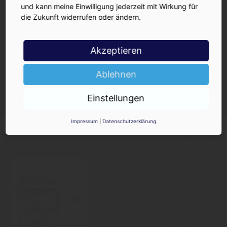
und kann meine Einwilligung jederzeit mit Wirkung für
Jetzt anmelden!
die Zukunft widerrufen oder ändern.
Akzeptieren
Ablehnen
Ja, ich möchte den kostenlosen
INSIDE-Newsletter erhalten.
Ich kann ihn jederzeit wieder abbestellen.
Einstellungen
Impressum
|
Datenschutzerklärung
PRINT-AUSGABE
30.07.2026
Neu!
#1006
Showdown Zuckersteuer, dicker
Qualm aus Warstein, Mission