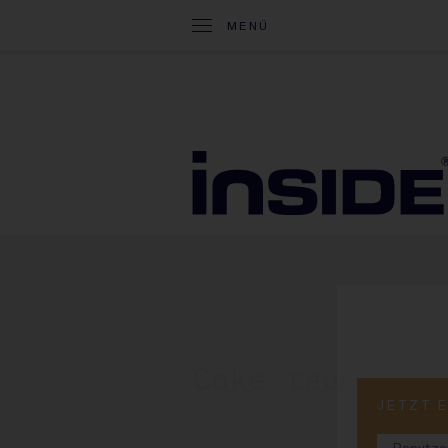
MENÜ
11. Dezember 2025
Coke tauscht 
JETZT 