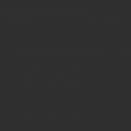
nen aus dem Getränkemarkt
 oder Weiterleitung von Artikeln - auch bei Nennung der Quelle - is
etränke erlaubt!
Anzeigen und Vertrieb
Ser
us der
Anzeigen, Banner, Stellenanzeigen:
Über 
Anzei
Uwe Mark, markandmedia
e
Ansbacher Straße 4, 80796 München
Impr
Telefon: 0049 (0)89 158 863 00
Daten
uwe.mark(at)markandmedia.de
AGB 
Vertrieb:
AGB 
Adele von Bornstaedt
Telefon: 0049 (0)89 2324906 12
vertrieb(at)insidegetraenke.de