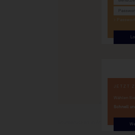
> Passwo
JETZT 
Wählen Sie
Schnell un
Stühlerücken in Atlanta
We