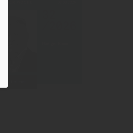
PF DER WOCHE
07.08.2026
32
/2026
Rüdiger Sasse
Weiterlesen