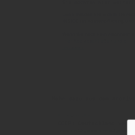
Sie möchten hier weiterl
Dann melden Sie sich bitte rec
INSIDE ist kostenpflichtig und
Wenn Sie noch kein Abonnent 
Hier Abo abschließen und binn
mitlesen!
Mehr dazu aus dem Archiv
05. August 2026
CCEP: Deutschland verl
Umsatz in Q2 gerade noch aufgefangen