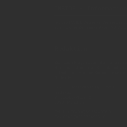
INSIDE - Informatio
© 2025 INSIDE Getränke. Die Verwendung
schriftlicher Zustimmung von INSIDE G
Redaktion
Sie haben Fragen oder Informationen a
Branche und möchten Kontakt mit uns
aufnehmen? Wenden Sie sich an unser
Redaktion:
INSIDE Getränke Verlags-GmbH
Redaktion
St. Jakobs-Platz 12
80331 München
Telefon: 0049 (0)89 2324906 0
Fax: 0049 (0)89 2324906 10
redaktion(at)insidegetraenke.de