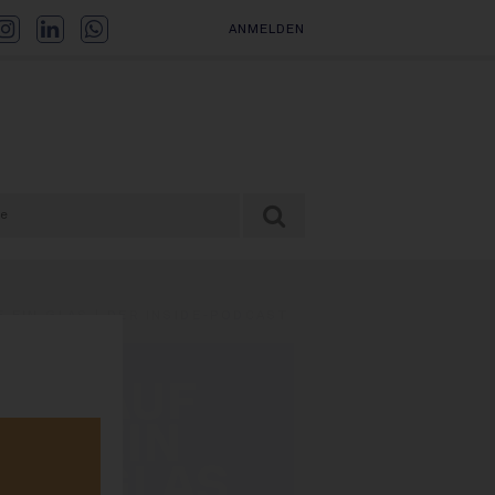
ANMELDEN
F EIN GLAS | DER INSIDE-PODCAST