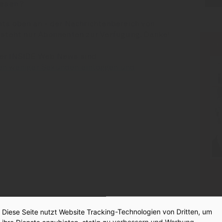
esen?
hts oben an - der Nachrichtenbereich von
 steht nur Abonnenten zur Verfügung. Danke!
PR
der INSIDE Web News sind:
en weniger Sekunden einloggen und
:
iert Absatz
Diese Seite nutzt Website Tracking-Technologien von Dritten, um
ihre Dienste anzubieten, stetig zu verbessern und Werbung