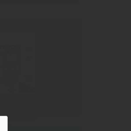
INT-AUSGABE
30.07.2026
Neu!
#1006
Showdown
Zuckersteuer,
dicker Qualm aus
Warstein,
Mission
Impossible bei
Oettinger
Zum Inhalt