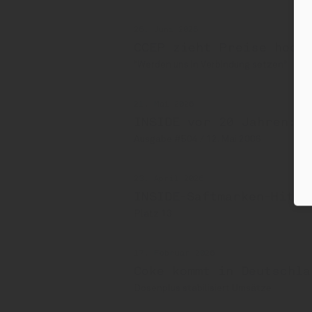
26. Juni 2026
CCEP zieht Preise hoch
"Werden uns in Verbindung setzen"
21. Mai 2026
INSIDE vor 20 Jahren: 
Ausgabe #504 / 12. Mai 2006
23. April 2026
INSIDE-Saftmarken-Hitli
Platz 13
17. Februar 2026
Coke kommt in Deutschla
Dosenplus stabilisiert Umsätze