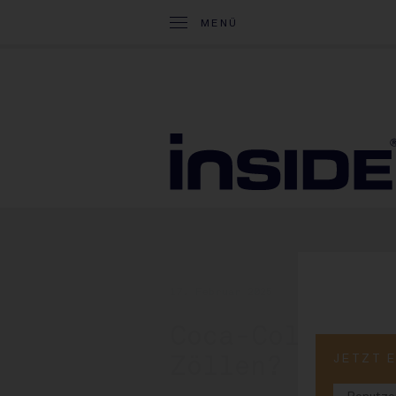
MENÜ
17. Februar 2025
Coca-Cola: Me
JETZT 
Zöllen?