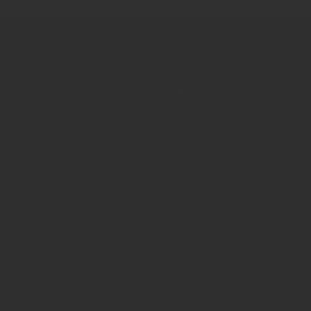
INSIDE - Informatio
© 2025 INSIDE Getränke. Die Verwendung
schriftlicher Zustimmung von INSIDE G
Redaktion
Sie haben Fragen oder Informationen a
Branche und möchten Kontakt mit uns
aufnehmen? Wenden Sie sich an unser
Redaktion:
INSIDE Getränke Verlags-GmbH
Redaktion