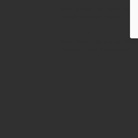
17. Februar 2026
Coke kommt in Deutschla
Dosenplus stabilisiert Umsätze
26. Januar 2026
Coca-Cola: Weitere Dose
Einweginvestition in Sachsen-Anhalt
Coca-Cola
Zurück zur Übersicht