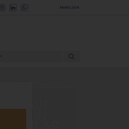
ANMELDEN
F EIN GLAS | DER INSIDE-PODCAST