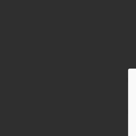
05. August 2026
CCEP: Deutschland verl
Umsatz in Q2 gerade noch aufgefangen
26. Juni 2026
CCEP zieht Preise hoch
"Werden uns in Verbindung setzen"
21. Mai 2026
INSIDE vor 20 Jahren: 
Ausgabe #504 / 12. Mai 2006
23. April 2026
INSIDE-Saftmarken-Hitli
Platz 13