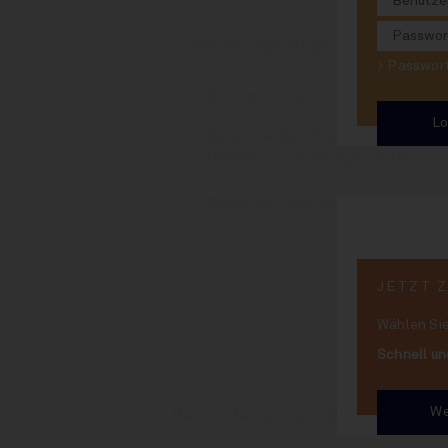
Nachhaltigkeit jetzt zweitrangig
> Passwo
Sie möchten hier weiterl
Dann melden Sie sich bitte rec
INSIDE ist kostenpflichtig und
Wenn Sie noch kein Abonnent 
Hier Abo abschließen und binn
mitlesen!
JETZT 
Wählen Sie
Schnell un
We
Mehr dazu aus dem Archiv