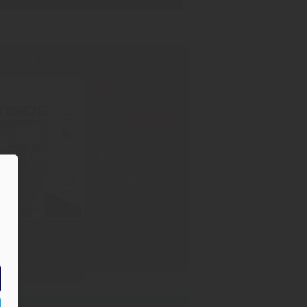
INT-AUSGABE
30.07.2026
Neu!
#1006
Showdown
Zuckersteuer,
dicker Qualm aus
Warstein,
Mission
Impossible bei
Oettinger
Zum Inhalt