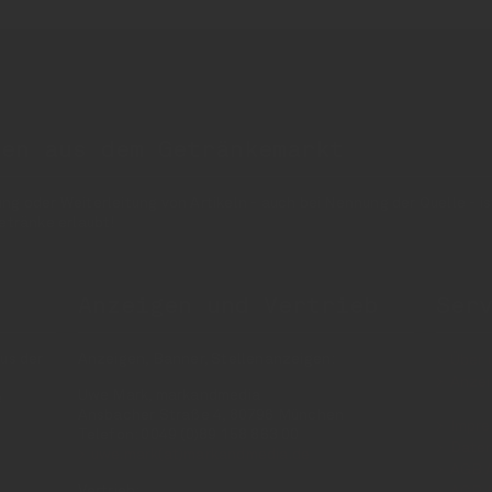
nen aus dem Getränkemarkt
 oder Weiterleitung von Artikeln - auch bei Nennung der Quelle - is
etränke erlaubt!
Anzeigen und Vertrieb
Ser
us der
Anzeigen, Banner, Stellenanzeigen:
Über 
Anzei
Uwe Mark, markandmedia
e
Ansbacher Straße 4, 80796 München
Impr
Telefon: 0049 (0)89 158 863 00
Daten
uwe.mark(at)markandmedia.de
AGB 
Vertrieb:
AGB 