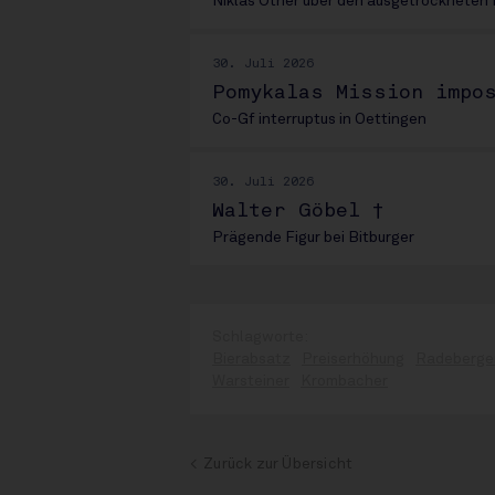
Niklas Other über den ausgetrocknete
30. Juli 2026
Pomykalas Mission impo
Co-Gf interruptus in Oettingen
30. Juli 2026
Walter Göbel †
Prägende Figur bei Bitburger
Bierabsatz
Preiserhöhung
Radeberge
Warsteiner
Krombacher
Zurück zur Übersicht