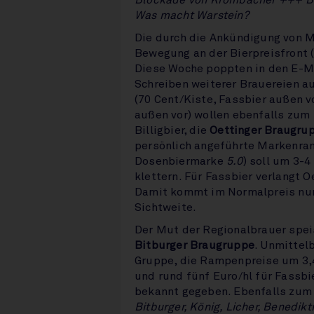
Blockade von Krombacher +++ Bl
Was macht Warstein?
Die durch die Ankündigung von 
Bewegung an der Bierpreisfront (
Diese Woche poppten in den E-M
Schreiben weiterer Brauereien a
(70 Cent/Kiste, Fassbier außen v
außen vor) wollen ebenfalls zum 
Billigbier, die
Oettinger Braugru
persönlich angeführte Markenran
Dosenbiermarke
5.0
) soll um 3-4
klettern. Für Fassbier verlangt O
Damit kommt im Normalpreis nun 
Sichtweite.
Der Mut der Regionalbrauer speis
Bitburger Braugruppe
. Unmittel
Gruppe, die Rampenpreise um 3,40
und rund fünf Euro/hl für Fassbi
bekannt gegeben. Ebenfalls zum 
Bitburger, König, Licher, Benedikt