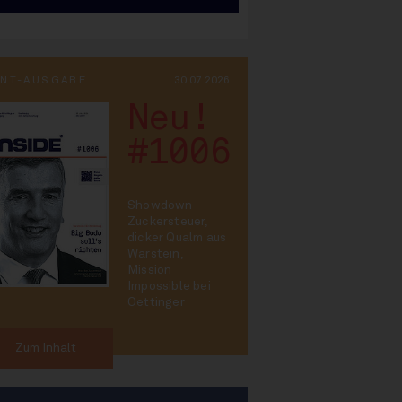
INT-AUSGABE
30.07.2026
Neu!
#1006
Showdown
Zuckersteuer,
dicker Qualm aus
Warstein,
Mission
Impossible bei
Oettinger
Zum Inhalt