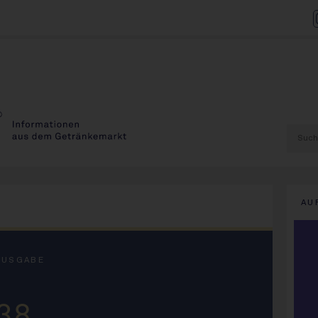
AU
AUSGABE
38