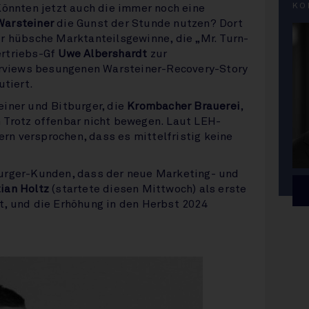
KO
Könnten jetzt auch die immer noch eine
Warsteiner
die Gunst der Stunde nutzen? Dort
ür hübsche Marktanteilsgewinne, die „Mr. Turn-
ertriebs-Gf
Uwe Albershardt
zur
terviews besungenen Warsteiner-Recovery-Story
utiert.
einer und Bitburger, die
Krombacher Brauerei
,
 Trotz offenbar nicht bewegen. Laut LEH-
n versprochen, dass es mittelfristig keine
urger-Kunden, dass der neue Marketing- und
ian Holtz
(startete diesen Mittwoch) als erste
t, und die Erhöhung in den Herbst 2024