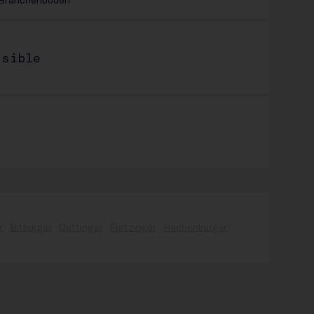
n Branchenboden
ssible
r
Bitburger
Oettinger
Flötzinger
Hachenburger