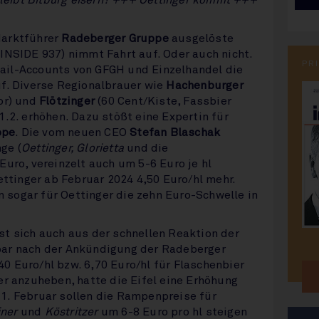
eibt Bitburg eisern? +++ Oettinger kommt +++
Marktführer
Radeberger Gruppe
ausgelöste
INSIDE 937) nimmt Fahrt auf. Oder auch nicht.
PR
ail-Accounts von GFGH und Einzelhandel die
uf. Diverse Regionalbrauer wie
Hachenburger
or) und
Flötzinger
(60 Cent/Kiste, Fassbier
1.2. erhöhen. Dazu stößt eine Expertin für
ppe
. Die vom neuen CEO
Stefan Blaschak
ge (
Oettinger, Glorietta
und die
 Euro, vereinzelt auch um 5-6 Euro je hl
ettinger ab Februar 2024 4,50 Euro/hl mehr.
sogar für Oettinger die zehn Euro-Schwelle in
t sich auch aus der schnellen Reaktion der
bar nach der Ankündigung der Radeberger
 Euro/hl bzw. 6,70 Euro/hl für Flaschenbier
er anzuheben, hatte die Eifel eine Erhöhung
1. Februar sollen die Rampenpreise für
iner
und
Köstritzer
um 6-8 Euro pro hl steigen