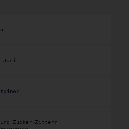
:
n
 Juni
steiner
und Zucker-Zittern