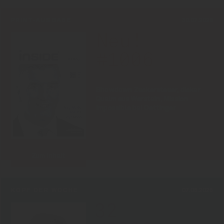
PRINT-AUSGABE
30.07.2026
Neu!
#1006
Showdown Zuckersteuer, dicker
Qualm aus Warstein, Mission
Impossible bei Oettinger
Zum Inhalt
KOPF DER WOCHE
07.08.2026
32