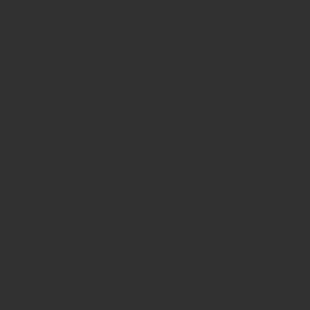
02. Juli 2026
Bierabsatz auch im Mai rückläufig
Talfahrt geht weiter
29. Juni 2026
Bierabsatz: Auch Mai schlecht
Inland und Ausland im Minus
05. Juni 2026
Bierabsatz: Rutsch im April
Brauer lassen wieder Federn
28. Mai 2026
Mieser April für Brauer
Aufgelaufen nur Export als kleiner Trostspender