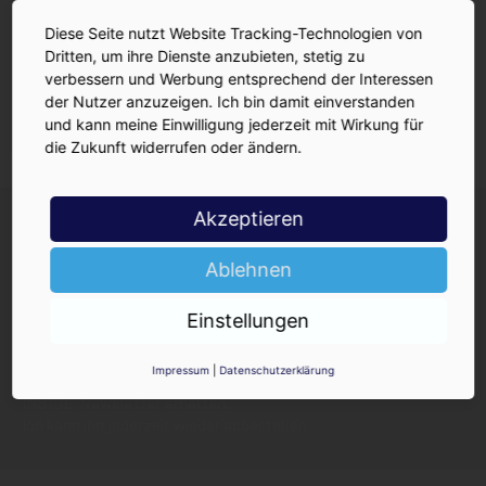
Diese Seite nutzt Website Tracking-Technologien von
Dritten, um ihre Dienste anzubieten, stetig zu
verbessern und Werbung entsprechend der Interessen
der Nutzer anzuzeigen. Ich bin damit einverstanden
und kann meine Einwilligung jederzeit mit Wirkung für
die Zukunft widerrufen oder ändern.
INSIDE-Newsletter
Akzeptieren
INSIDE
Jetzt anmelden!
Ablehnen
Einstellungen
Impressum
|
Datenschutzerklärung
Ja, ich möchte den kostenlosen
INSIDE-Newsletter erhalten.
Ich kann ihn jederzeit wieder abbestellen.