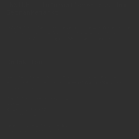
INSIDE - Informationen aus dem
Getränkemarkt
© 2025 INSIDE Getränke. Die Verwendung oder Weiterleitung
von Artikeln - auch bei Nennung der Quelle - ist nur nach
schriftlicher Zustimmung von INSIDE Getränke erlaubt!
Redaktion
Sie haben Fragen oder Informationen aus der Branche und
möchten Kontakt mit uns aufnehmen? Wenden Sie sich an
unsere Redaktion:
INSIDE Getränke Verlags-GmbH
Redaktion
St. Jakobs-Platz 12
80331 München
Telefon: 0049 (0)89 2324906 0
Fax: 0049 (0)89 2324906 10
redaktion(at)insidegetraenke.de