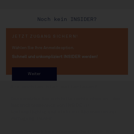
Noch kein INSIDER?
JETZT ZUGANG SICHERN!
Wählen Sie Ihre Anmeldeoption.
Schnell und unkompliziert INSIDER werden!
2025 gehen knapp 5 Mio hl verloren
Weiter
Sie möchten hier weiterlesen?
Dann melden Sie sich bitte rechts oben an - der
Nachrichtenbereich von INSIDE ist
kostenpflichtig und steht nur Abonnenten zur
Verfügung. Danke!
Wenn Sie noch kein Abonnent der INSIDE Web