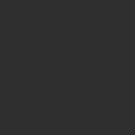
Anzeigen und Vertrieb
Anzeigen, Banner, Stellenanzeigen:
Uwe Mark, markandmedia
Ansbacher Straße 4, 80796 München
Telefon: 0049 (0)89 158 863 00
uwe.mark(at)markandmedia.de
Vertrieb:
Adele von Bornstaedt
Telefon: 0049 (0)89 2324906 12
vertrieb(at)insidegetraenke.de
Kontakt (auch anonym)
Anzeigen / Mediadaten