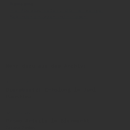
News sind:
Hier Abo abschließen und binnen weniger
Sekunden einloggen und mitlesen!
Mehr dazu aus dem Archiv:
31. Juli 2026
Bierabsatz: Erholung im Juni
Plus im Inland
30. Juli 2026
Promo-Anteile im Biermarkt
Circana-Zahlen