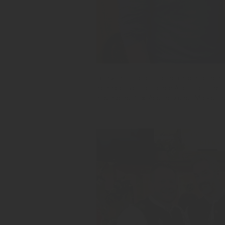
Bringt mit „Ferdl‘s“ einen nach seinem
Sohn des verstorbenen Auerbräu-Chefs 
Steinacher (Ex-Adelholzener Marketin