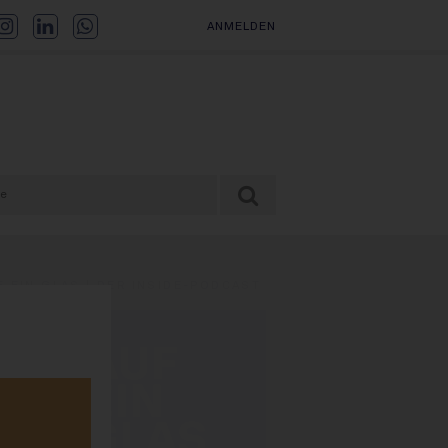
ANMELDEN
F EIN GLAS | DER INSIDE-PODCAST