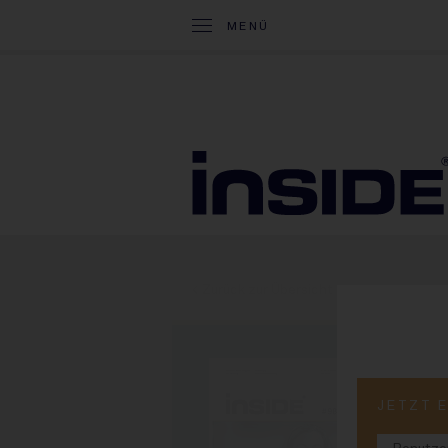
MENÜ
< Zurück zur Übersicht
PRINT-
JETZT 
#9