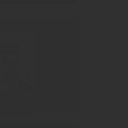
INT-AUSGABE
30.07.2026
Neu!
#1006
Showdown
Zuckersteuer,
dicker Qualm aus
Warstein,
Mission
Impossible bei
Oettinger
Zum Inhalt