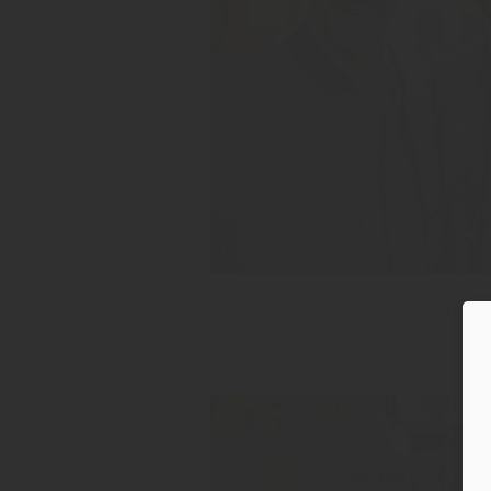
AfG-Profis: Paulaners Trend- und Sze
Baudrexl.