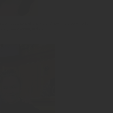
tcoin bezahlen: Alfons Maier, Augustiners Depotleiter
ie digitale Währung erklären.