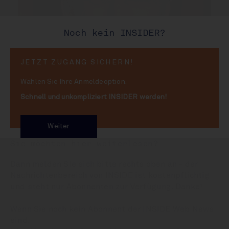
Noch kein INSIDER?
JETZT ZUGANG SICHERN!
Wählen Sie Ihre Anmeldeoption.
Schnell und unkompliziert INSIDER werden!
Si
Si
Da
Weiter
Da
Na
Si
Si
Na
Sie möchten hier weiterlesen?
Si
Si
Si
Si
Si
Si
Si
Si
Si
Si
Si
Si
Si
Si
Si
Si
Si
Si
Si
Si
Si
Si
Si
Si
Si
Si
Si
Si
Si
Si
Si
Si
Si
Si
Si
un
Si
un
Si
Da
Si
Da
Si
Si
Dann melden Sie sich bitte rechts oben an - der
Da
Da
Da
Da
Da
Da
Da
Da
Da
Da
Da
Da
Da
Da
Da
Da
Da
Da
Da
Da
Da
Da
Da
Da
Da
Da
Da
Si
Da
Si
Da
Da
Da
Da
Da
Da
Da
Si
Na
We
Na
Da
Nachrichtenbereich von INSIDE ist kostenpflichtig
Na
Na
Na
Na
Na
Na
Na
Na
Na
Na
Na
Na
Na
Na
Na
Na
Na
Na
Na
Na
Na
Na
Na
Na
Na
Na
Na
We
Na
Da
Na
Na
Na
Na
Na
Na
Na
Da
un
Da
si
Da
un
Na
und steht nur Abonnenten zur Verfügung. Danke!
un
un
un
un
un
un
un
un
un
un
un
un
un
un
un
un
un
un
un
un
un
un
un
un
un
un
Da
un
Da
si
Da
un
Na
un
un
un
un
un
un
un
Na
Na
Hi
Na
un
Na
Na
Hi
Na
un
un
We
un
ei
un
We
Si
Wenn Sie noch kein Abonnent der INSIDE Web News
We
We
We
We
We
We
We
We
We
We
We
We
We
We
We
We
We
We
We
We
We
We
We
We
We
We
un
We
un
ei
un
Si
We
Si
We
We
We
We
We
We
We
si
si
We
sind:
si
si
si
si
si
si
si
si
si
si
si
si
si
si
si
si
si
si
si
si
si
si
si
si
si
si
si
jV
si
We
si
si
si
si
si
si
si
We
Hi
AN
We
Da
We
Hi