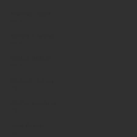
Andreas Vogel
KW 12
Marcel Freches
KW 11
Niklas Müller
KW 10
Michael Keller
KW 9
Stefan Hoechter
KW 8
John Galvin
KW 7