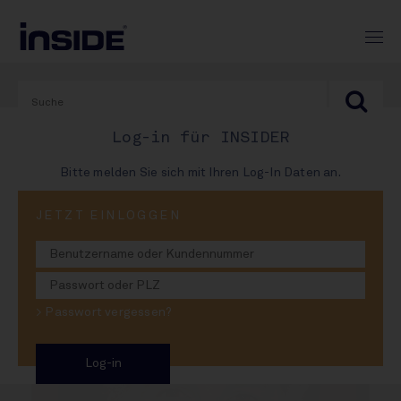
Log-in für INSIDER
Bitte melden Sie sich mit Ihren Log-In Daten an.
JETZT EINLOGGEN
KW
4
Boris Palmer
24.
03
10
17
31
07
14
21
28
07
14
21
28
04
11
17
25
02
09
16
23
30
06
12
20
27
04
11
18
25
01
08
15
22
29
05
12
19
26
03
10
17
24
31
07
14
20
28
05
12
19
/Jan.
/
/
/
/
/
/
/
/
> Passwort vergessen?
2025
20
20
20
20
20
20
20
20
20
20
20
20
20
20
20
20
20
20
20
20
20
20
20
20
20
20
20
20
20
20
20
20
20
20
20
20
20
20
20
20
20
20
20
20
20
20
20
20
20
20