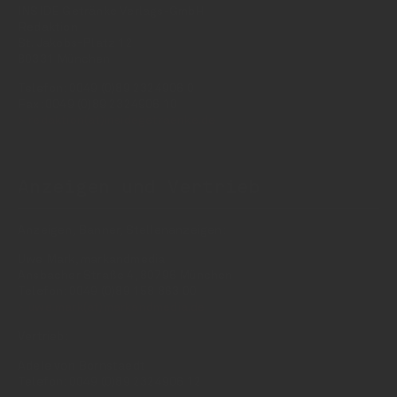
INSIDE Getränke Verlags-GmbH
Redaktion
St. Jakobs-Platz 12
80331 München
Telefon: 0049 (0)89 2324906 0
Fax: 0049 (0)89 2324906 10
redaktion(at)insidegetraenke.de
Anzeigen und Vertrieb
Anzeigen, Banner, Stellenanzeigen:
Uwe Mark, markandmedia
Ansbacher Straße 4, 80796 München
Telefon: 0049 (0)89 158 863 00
uwe.mark(at)markandmedia.de
Vertrieb:
Adele von Bornstaedt
Telefon: 0049 (0)89 2324906 12