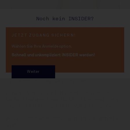
Noch kein INSIDER?
JETZT ZUGANG SICHERN!
Wählen Sie Ihre Anmeldeoption.
Schnell und unkompliziert INSIDER werden!
Weiter
Si
Si
Si
Si
Si
Si
Si
Si
Si
Si
Si
Sie möchten hier weiterlesen?
Si
Si
Si
Si
Si
Si
Si
Si
Si
Si
Si
Si
Si
Si
Si
Si
Si
Si
Si
Si
Si
Si
Si
Si
Si
Si
Si
Si
Si
Si
Si
Si
Si
Si
Si
Si
Si
Si
Da
Si
Da
Da
Da
Da
Da
Da
Na
Da
Da
Da
Da
Dann melden Sie sich bitte rechts oben an - der
Da
Da
Da
Da
Da
Da
Da
Da
Da
Da
Da
Da
Da
Da
Da
Da
Da
Da
Da
Da
Da
Da
Da
Da
Da
Da
Da
Da
Da
Da
Da
Da
Da
Da
Da
Da
Da
Da
Na
Na
Na
Na
Na
Na
un
Na
Na
Na
Na
Nachrichtenbereich von INSIDE ist kostenpflichtig
Na
Na
Na
Na
Na
Na
Na
Na
Na
Na
Na
Na
Na
Na
Na
Na
Na
Na
Na
Na
Na
Na
Na
Na
Na
Na
Na
Na
Na
Na
Na
Na
Na
Na
Na
Na
Na
Da
Na
un
un
un
un
un
un
un
un
un
un
und steht nur Abonnenten zur Verfügung. Danke!
un
un
un
un
un
un
un
un
un
un
un
un
un
un
un
un
un
un
un
un
un
un
un
un
un
un
un
un
un
un
un
un
un
un
un
un
un
Na
un
We
un
We
We
We
We
We
We
si
We
We
We
We
Wenn Sie noch kein Abonnent der INSIDE Web News
We
We
We
We
We
We
We
We
We
We
We
We
We
We
We
We
We
We
We
We
We
We
We
We
We
We
We
We
We
We
We
We
We
We
We
We
We
We
si
si
si
si
si
si
Hi
si
si
si
si
sind:
si
si
si
si
si
si
si
si
si
si
si
si
si
si
si
si
si
si
si
si
si
si
si
si
si
si
si
si
si
si
si
si
si
si
si
si
si
We
si
Hi
Hi
Hi