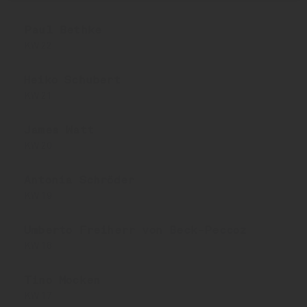
Paul Bethke
KW 22
Heiko Schubert
KW 21
James Watt
KW 20
Antonia Schröder
KW 19
Umberto Freiherr von Beck-Peccoz
KW 18
Tino Mocken
KW 17