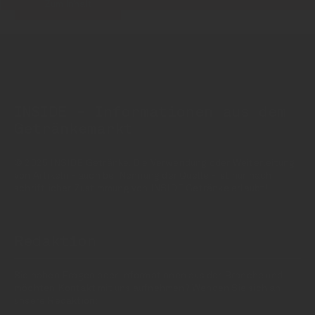
Zum Inhalt
INSIDE - Informationen aus dem
Getränkemarkt
© 2025 INSIDE Getränke. Die Verwendung oder Weiterleitung
von Artikeln - auch bei Nennung der Quelle - ist nur nach
schriftlicher Zustimmung von INSIDE Getränke erlaubt!
Redaktion
Sie haben Fragen oder Informationen aus der Branche und
möchten Kontakt mit uns aufnehmen? Wenden Sie sich an
unsere Redaktion: