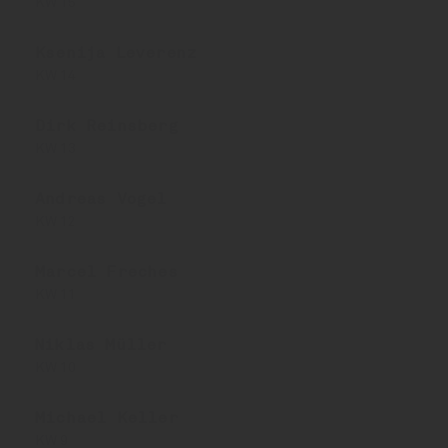
KW 15
Ksenija Leverenz
KW 14
Dirk Reinsberg
KW 13
Andreas Vogel
KW 12
Marcel Freches
KW 11
Niklas Müller
KW 10
Michael Keller
KW 9