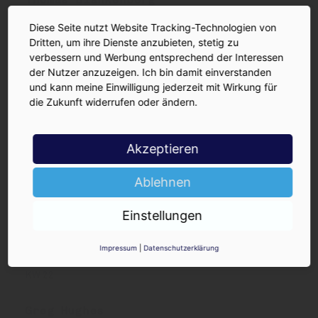
Thomas Blankenberg
KW 27
Diese Seite nutzt Website Tracking-Technologien von
Dritten, um ihre Dienste anzubieten, stetig zu
Petra Westphal
verbessern und Werbung entsprechend der Interessen
KW 26
der Nutzer anzuzeigen. Ich bin damit einverstanden
und kann meine Einwilligung jederzeit mit Wirkung für
die Zukunft widerrufen oder ändern.
Wolfram Mars
KW 25
Akzeptieren
Pamela Reif
KW 24
Ablehnen
Peter Haahr Nielsen
Einstellungen
KW 23
Impressum
|
Datenschutzerklärung
Werner Brombach
KW 22
Greg Hughes