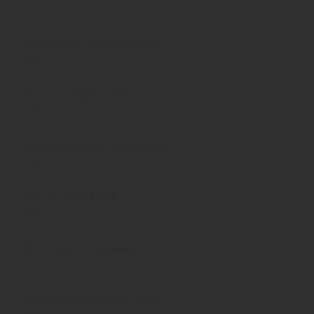
KW 21
Bernhard Schadeberg
KW 20
Martin Abfalter
KW 19
Jacob Aarup-Andersen
KW 18
Jurek Voelkel
KW 17
Dr. Bartl Wimmer
KW 16
Georg Schneider VII.