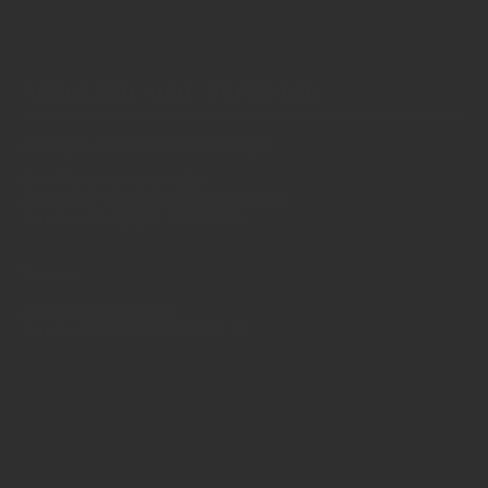
redaktion(at)insidegetraenke.de
Anzeigen und Vertrieb
Anzeigen, Banner, Stellenanzeigen:
Uwe Mark, markandmedia
Ansbacher Straße 4, 80796 München
Telefon: 0049 (0)89 158 863 00
uwe.mark(at)markandmedia.de
Vertrieb:
Adele von Bornstaedt
Telefon: 0049 (0)89 2324906 12
vertrieb(at)insidegetraenke.de
Kontakt (auch anonym)
Anzeigen / Mediadaten