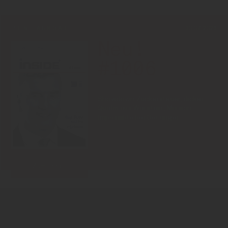
PRINT-AUSGABE
30.07.2026
Neu!
#1006
Showdown Zuckersteuer, dicker
Qualm aus Warstein, Mission
Impossible bei Oettinger
Zum Inhalt