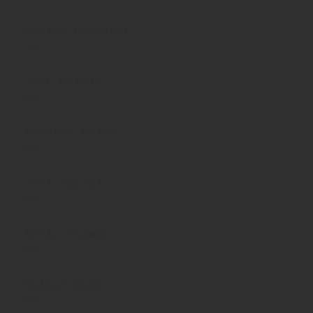
Stefan Hoechter
KW 8
John Galvin
KW 7
Michael Meier
KW 6
Jeff Maisel
KW 5
Boris Palmer
KW 4
Volker Kuhl
KW 3