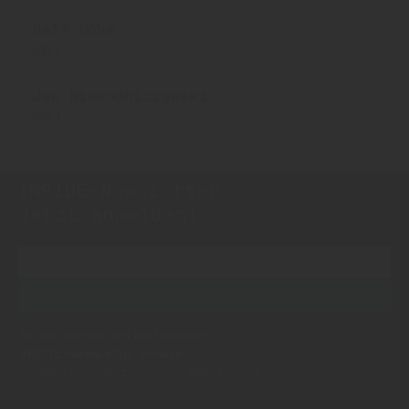
Ralf Böhm
KW 2
Jan Niewodniczanski
KW 1
INSIDE-Newsletter
INSIDE
Jetzt anmelden!
Ja, ich möchte den kostenlosen
INSIDE-Newsletter erhalten.
Ich kann ihn jederzeit wieder abbestellen.