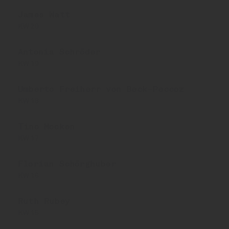
James Watt
KW 20
Antonia Schröder
KW 19
Umberto Freiherr von Beck-Peccoz
KW 18
Tino Mocken
KW 17
Florian Schörghuber
KW 16
Ruth Rubey
KW 15