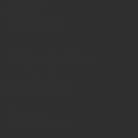
Redaktion
St. Jakobs-Platz 12
80331 München
Telefon: 0049 (0)89 2324906 0
Fax: 0049 (0)89 2324906 10
redaktion(at)insidegetraenke.de
Anzeigen und Vertrieb
Anzeigen, Banner, Stellenanzeigen:
Uwe Mark, markandmedia
Ansbacher Straße 4, 80796 München
Telefon: 0049 (0)89 158 863 00
uwe.mark(at)markandmedia.de
Vertrieb:
Adele von Bornstaedt
Telefon: 0049 (0)89 2324906 12
vertrieb(at)insidegetraenke.de