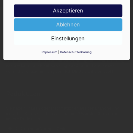
Akzeptieren
Ablehnen
Einstellungen
INSIDE - Informationen aus dem
Getränkemarkt
Impressum
|
Datenschutzerklärung
© 2025 INSIDE Getränke. Die Verwendung oder Weiterleitung
von Artikeln - auch bei Nennung der Quelle - ist nur nach
schriftlicher Zustimmung von INSIDE Getränke erlaubt!
Redaktion
Sie haben Fragen oder Informationen aus der Branche und
möchten Kontakt mit uns aufnehmen? Wenden Sie sich an
unsere Redaktion:
INSIDE Getränke Verlags-GmbH