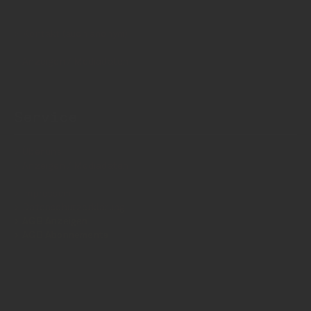
Kontakt (auch anonym)
Anzeigen / Mediadaten
Service
Über uns
Anzeigen / Mediadaten
Impressum
Datenschutzerklärung
AGB Anzeigen
AGB Abonnements