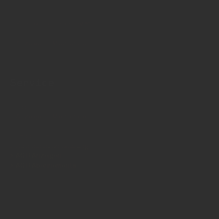
Kontakt (auch anonym)
Anzeigen / Mediadaten
Service
Über uns
Anzeigen / Mediadaten
Impressum
Datenschutzerklärung
AGB Anzeigen
AGB Abonnements