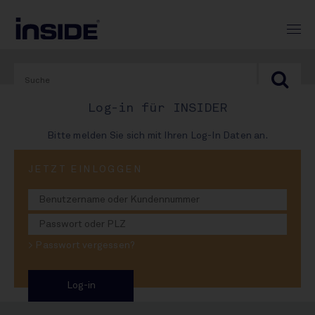
Log-in für INSIDER
Bitte melden Sie sich mit Ihren Log-In Daten an.
PRINT-AUSGABE
JETZT EINLOGGEN
#982
Rotkäppchen und die Wölfin
> Passwort vergessen?