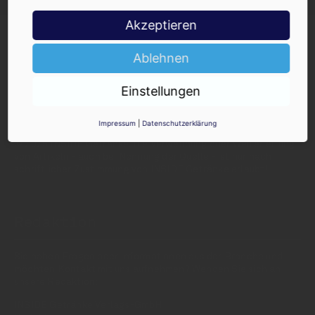
Akzeptieren
Ablehnen
Einstellungen
INSIDE - Informationen aus dem
Getränkemarkt
Impressum
|
Datenschutzerklärung
© 2025 INSIDE Getränke. Die Verwendung oder Weiterleitung
von Artikeln - auch bei Nennung der Quelle - ist nur nach
schriftlicher Zustimmung von INSIDE Getränke erlaubt!
Redaktion
Sie haben Fragen oder Informationen aus der Branche und
möchten Kontakt mit uns aufnehmen? Wenden Sie sich an
unsere Redaktion:
INSIDE Getränke Verlags-GmbH