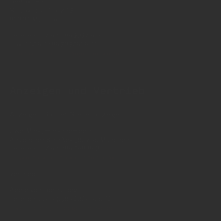
Redaktion
St. Jakobs-Platz 12
80331 München
Telefon: 0049 (0)89 2324906 0
Fax: 0049 (0)89 2324906 10
redaktion(at)insidegetraenke.de
Anzeigen und Vertrieb
Anzeigen, Banner, Stellenanzeigen:
Uwe Mark, markandmedia
Ansbacher Straße 4, 80796 München
Telefon: 0049 (0)89 158 863 00
uwe.mark(at)markandmedia.de
Vertrieb:
Adele von Bornstaedt
Telefon: 0049 (0)89 2324906 12
vertrieb(at)insidegetraenke.de