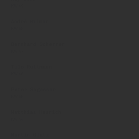
uü
kX
KW 49
UV
xj
Ei
André Hilmer
ZA
KW 48
kt
mD
Bernhard Scherrer
Vs
KW 47
Tilo Ruttmann
KW 46
Peter Sagasser
KW 45
Matthias Heurich
KW 44
Martin Glatz