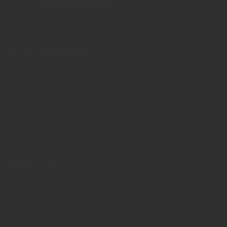
Telefon: 0049 (0)89 158 863 00
uwe.mark(at)markandmedia.de
Vertrieb:
Adele von Bornstaedt
Telefon: 0049 (0)89 2324906 12
vertrieb(at)insidegetraenke.de
Kontakt (auch anonym)
Anzeigen / Mediadaten
Service
Über uns
Anzeigen / Mediadaten
Impressum