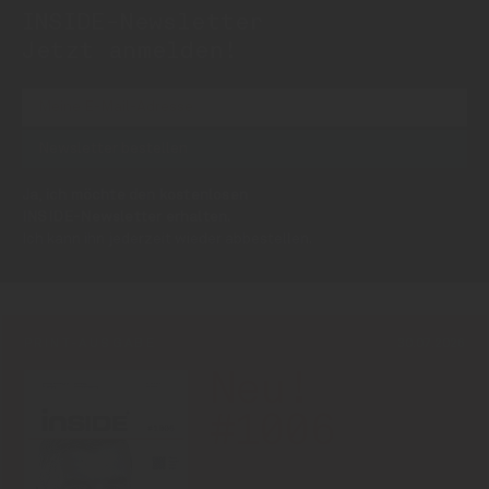
INSIDE-Newsletter
INSIDE
Jetzt anmelden!
Ja, ich möchte den kostenlosen
INSIDE-Newsletter erhalten.
Ich kann ihn jederzeit wieder abbestellen.
PRINT-AUSGABE
30.07.2026
Neu!
#1006