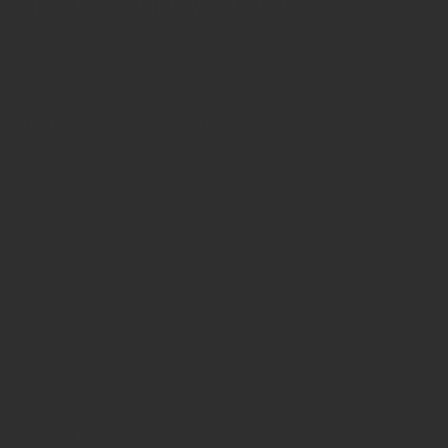
Anzeigen und Vertrieb
Anzeigen, Banner, Stellenanzeigen:
Uwe Mark, markandmedia
Ansbacher Straße 4, 80796 München
Telefon: 0049 (0)89 158 863 00
uwe.mark(at)markandmedia.de
Vertrieb:
Adele von Bornstaedt
Telefon: 0049 (0)89 2324906 12
vertrieb(at)insidegetraenke.de
Kontakt (auch anonym)
Anzeigen / Mediadaten
Service