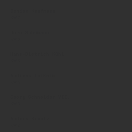
Denise Kaufmann
KW 7
Jörn Schumann
KW 6
Hans-Dietrich Kühl
KW 5
Andreas Leikeim
KW 4
Georg Schneider VII.
KW 3
Anders Krantz
KW 2