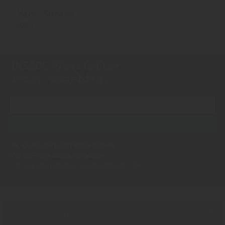
Marc Kerger
KW 1
INSIDE-Newsletter
INSIDE
Jetzt anmelden!
Ja, ich möchte den kostenlosen
INSIDE-Newsletter erhalten.
Ich kann ihn jederzeit wieder abbestellen.
PRINT-AUSGABE
30.07.2026