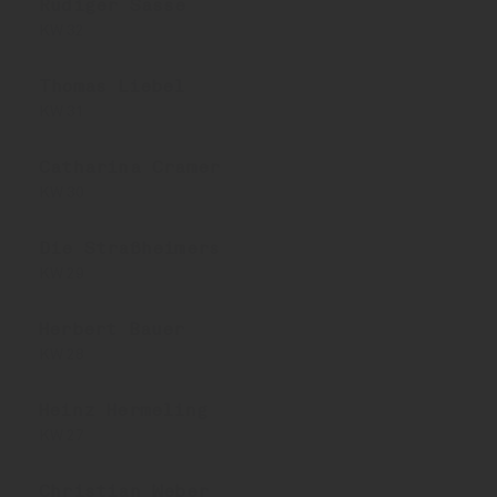
Rüdiger Sasse
KW 32
Thomas Liebel
KW 31
Catharina Cramer
KW 30
Die Straßheimers
KW 29
Herbert Bauer
KW 28
Heinz Hermeling
KW 27
Christian Weber