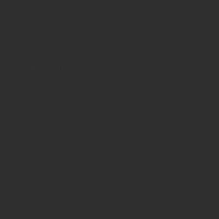
© 2025 INSIDE Getränke. Die Verwendung oder Weiterleitung
von Artikeln - auch bei Nennung der Quelle - ist nur nach
schriftlicher Zustimmung von INSIDE Getränke erlaubt!
Redaktion
Sie haben Fragen oder Informationen aus der Branche und
möchten Kontakt mit uns aufnehmen? Wenden Sie sich an
unsere Redaktion:
INSIDE Getränke Verlags-GmbH
Redaktion
St. Jakobs-Platz 12
80331 München
Telefon: 0049 (0)89 2324906 0
Fax: 0049 (0)89 2324906 10
redaktion(at)insidegetraenke.de