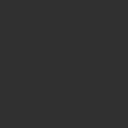
Roald Pauli
KW 13
André Panse
KW 12
Andreas Brokemper
KW 11
Fabian Veltins
KW 10
Pia Kollmar
KW 9
Achim Königs
KW 8