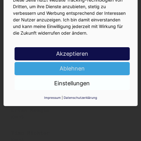
KW 20
Dritten, um ihre Dienste anzubieten, stetig zu
verbessern und Werbung entsprechend der Interessen
Florian Orterer
der Nutzer anzuzeigen. Ich bin damit einverstanden
KW 19
und kann meine Einwilligung jederzeit mit Wirkung für
die Zukunft widerrufen oder ändern.
Henning Rodekohr
KW 18
Akzeptieren
Tino Mocken
Ablehnen
KW 17
Einstellungen
Nils Hemmerle
KW 16
Impressum
|
Datenschutzerklärung
Ertan Kesgin
KW 15
Timo Richter
KW 14