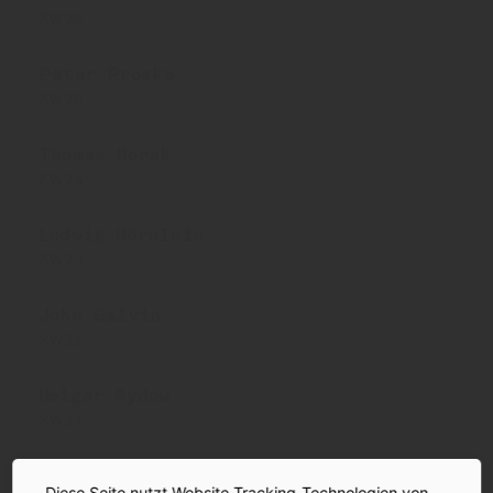
KW 26
Peter Proske
KW 25
Thomas Horak
KW 24
Ludwig Hörnlein
KW 23
John Galvin
KW 22
Holger Sydow
KW 21
Jürgen Trittin
Diese Seite nutzt Website Tracking-Technologien von