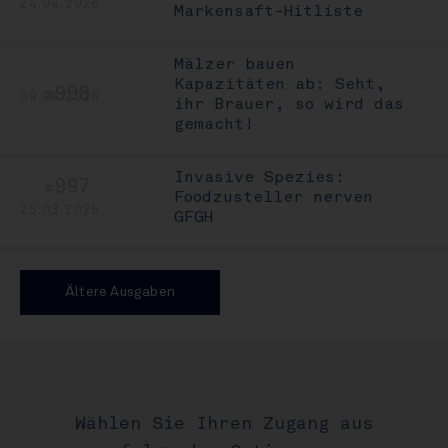
24.04.2026
Markensaft-Hitliste
Mälzer bauen
Kapazitäten ab: Seht,
998
#
09.04.2026
ihr Brauer, so wird das
gemacht!
Invasive Spezies:
997
#
Foodzusteller nerven
25.03.2026
GFGH
Ältere Ausgaben
Wählen Sie Ihren Zugang aus