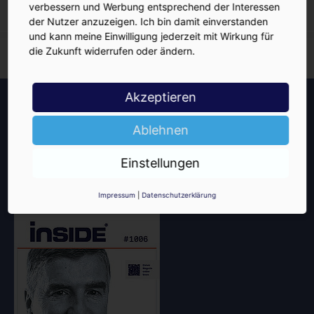
verbessern und Werbung entsprechend der Interessen
der Nutzer anzuzeigen. Ich bin damit einverstanden
und kann meine Einwilligung jederzeit mit Wirkung für
die Zukunft widerrufen oder ändern.
Akzeptieren
Showdown Zuckersteuer,
30.07.2026
dicker Qualm aus
1006
#
Ablehnen
Warstein, Mission
Impossible bei Oettinger
Einstellungen
Impressum
|
Datenschutzerklärung