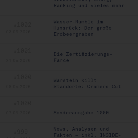
Ranking und vieles mehr
Wasser-Rumble im
1002
#
Hunsrück: Der große
03.06.2026
Erdbeergraben
1001
#
Die Zertifizierungs-
Farce
21.05.2026
1000
#
Warstein killt
Standorte: Cramers Cut
08.05.2026
1000
#
Sonderausgabe 1000
07.05.2026
News, Analysen und
999
#
Fakten – inkl. INSIDE-