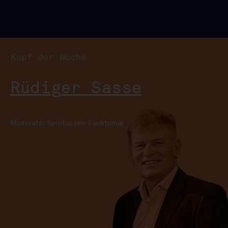
Kopf der Woche
Rüdiger Sasse
Moderater Spirituosen-Funktionär