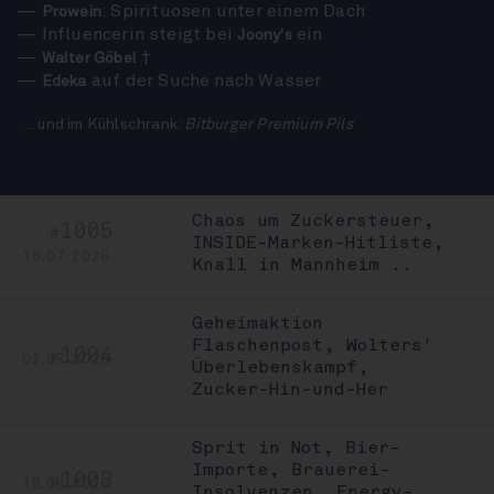
: Spirituosen unter einem Dach
Prowein
Influencerin steigt bei
ein
Joony's
†
Walter Göbel
auf der Suche nach Wasser
Edeka
… und im Kühlschrank:
Bitburger Premium Pils
Chaos um Zuckersteuer,
1005
#
INSIDE-Marken-Hitliste,
16.07.2026
Knall in Mannheim ..
Geheimaktion
Flaschenpost, Wolters'
1004
#
02.07.2026
Überlebenskampf,
Zucker-Hin-und-Her
Sprit in Not, Bier-
Importe, Brauerei-
1003
#
18.06.2026
Insolvenzen, Energy-