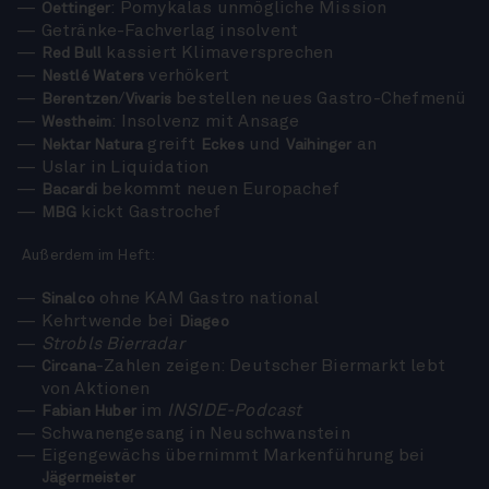
: Pomykalas unmögliche Mission
Oettinger
Getränke-Fachverlag insolvent
kassiert Klimaversprechen
Red Bull
verhökert
Nestlé Waters
/
bestellen neues Gastro-Chefmenü
Berentzen
Vivaris
: Insolvenz mit Ansage
Westheim
greift
und
an
Nektar Natura
Eckes
Vaihinger
Uslar in Liquidation
bekommt neuen Europachef
Bacardi
kickt Gastrochef
MBG
Außerdem im Heft:
ohne KAM Gastro national
Sinalco
Kehrtwende bei
Diageo
Strobls Bierradar
-Zahlen zeigen: Deutscher Biermarkt lebt
Circana
von Aktionen
im
INSIDE-Podcast
Fabian Huber
Schwanengesang in Neuschwanstein
Eigengewächs übernimmt Markenführung bei
Jägermeister